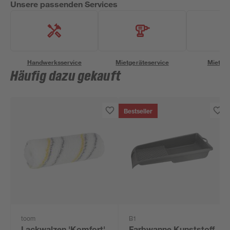
Unsere passenden Services
Handwerksservice
Mietgeräteservice
Miettra
Häufig dazu gekauft
Bestseller
toom
B1