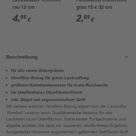
Lackwalzen 'Komfort'
Farbwanne Kunststoff
rau 12 cm
grau 15 x 32 cm
4
,
2
,
99
69
€
€
Beschreibung
für alle rauen Untergründe
fibreSkin-Bezug für guten Lackauftrag
größerer Kerndurchmesser für mehr Reichweite
für streifenfreies Oberflächenfinish
inkl. Bügel mit ergonomischem Griff
Mit seinem weichen fibreSkin-Bezug eignet sich der Lackroller
'Komfort' unserer toom Qualitätsmarke bestens für das
Lackieren rauer Oberflächen. Dank bester Farbaufnahme und -
abgabe erzielen Sie stets ein sauberes, streifenfreies Ergebnis.
Ausgestattet mit einem ergonomisch geformten SoftTouch-Griff