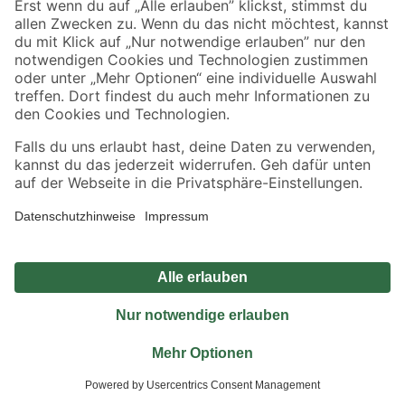
Jetzt die toom-App herunterladen
Alle Preisangaben in EUR inkl. gesetzl. MwSt.. Die dargestellten Angebote sind unter
Umständen nicht in allen Märkten verfügbar. Die angegebenen Verfügbarkeiten beziehen
sich auf den unter "Mein Markt" ausgewählten toom Baumarkt. Alle Angebote und
Produkte nur solange der Vorrat reicht.
*Paketversand ab 59 € versandkostenfrei, gilt nicht für Artikel mit Speditionsversand, hier
fallen zusätzliche Versandkosten an.
Datenschutz
Privatsphäre
Impressum
AGB
Nutzungsbedingungen
Widerrufsrecht
Vertrag widerrufen
Barrierefreiheit
© 2026 toom Baumarkt GmbH