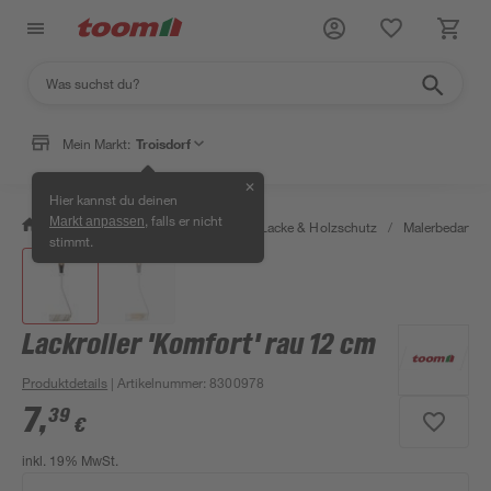
Mein Markt:
Troisdorf
✕
Hier kannst du deinen
, falls er nicht
Markt anpassen
/
Bauen & Renovieren
/
Farben, Lacke & Holzschutz
/
Malerbedarf
/
stimmt.
Lackroller 'Komfort' rau 12 cm
Produktdetails
| Artikelnummer
:
8300978
7
,
39
€
inkl. 19% MwSt.