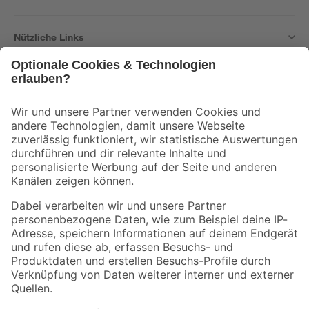
Nützliche Links
Bleib auf dem Laufenden mit unserem Newsletter
Der toom Newsletter: Keine Angebote und Aktionen mehr verpassen!
Zur Newsletter Anmeldung
Folge uns
Zahlungsarten
Versandarten
Sicher einkaufen