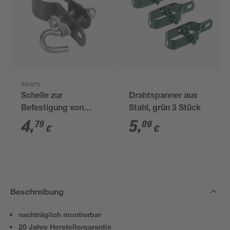
Alberts
Schelle zur
Drahtspanner aus
Befestigung von
Stahl, grün 3 Stück
Geflechtspannstäben
4
,
5
,
79
09
€
€
anthrazit Ø 3,4 cm
Beschreibung
nachträglich montierbar
20 Jahre Herstellergarantie