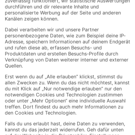
Zur Newsletter Anmeldung
Folge uns
Zahlungsarten
Versandarten
Sicher einkaufen
Jetzt die toom-App herunterladen
Alle Preisangaben in EUR inkl. gesetzl. MwSt.. Die dargestellten Angebote sind unter