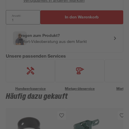
Verfügbarkeit in anderen Märkten
Anzahl:
In den Warenkorb
Fragen zum Produkt?
Sofort-Videoberatung aus dem Markt
Unsere passenden Services
Handwerksservice
Mietgeräteservice
Miettra
Häufig dazu gekauft