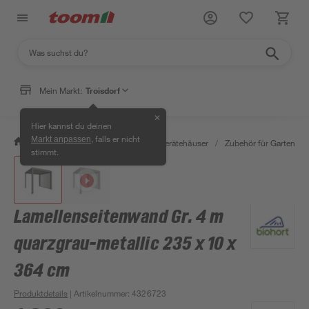
Mein Markt:
Troisdorf
✕
Hier kannst du deinen
, falls er nicht
Markt anpassen
/
Garten & Freizeit
/
Garten- & Gerätehäuser
/
Zubehör für Gartenhäu
stimmt.
Lamellenseitenwand Gr. 4 m
quarzgrau-metallic 235 x 10 x
364 cm
Produktdetails
| Artikelnummer
:
4326723