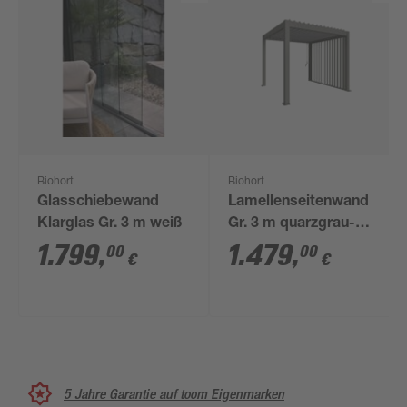
Biohort
Biohort
Glasschiebewand
Lamellenseitenwand
Klarglas Gr. 3 m weiß
Gr. 3 m quarzgrau-
metallic 235 x 10 x
1.799
,
1.479
,
00
00
€
€
272 cm
5 Jahre Garantie auf toom Eigenmarken