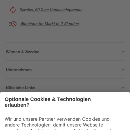
Sorglos, 90 Tage Umtauschgarantie
Abholung im Markt in 2 Stunden
Wissen & Service
Unternehmen
Nützliche Links
Bleib auf dem Laufenden mit unserem Newsletter
Der toom Newsletter: Keine Angebote und Aktionen mehr verpassen!