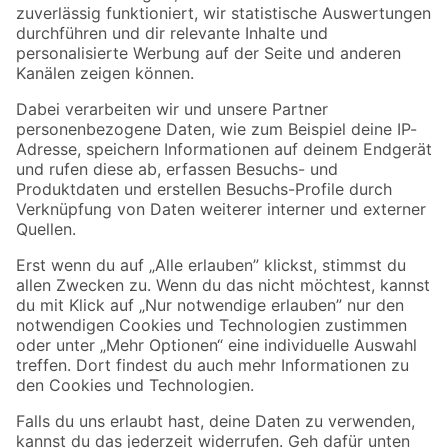
Zur Newsletter Anmeldung
Folge uns
Zahlungsarten
Versandarten
Sicher einkaufen
Jetzt die toom-App herunterladen
Alle Preisangaben in EUR inkl. gesetzl. MwSt.. Die dargestellten Angebote sind unter