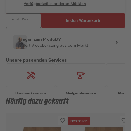
Verfügbarkeit in anderen Märkten
Anzahl: Pack
In den Warenkorb
Fragen zum Produkt?
Sofort-Videoberatung aus dem Markt
Unsere passenden Services
Handwerksservice
Mietgeräteservice
Miettra
Häufig dazu gekauft
Bestseller