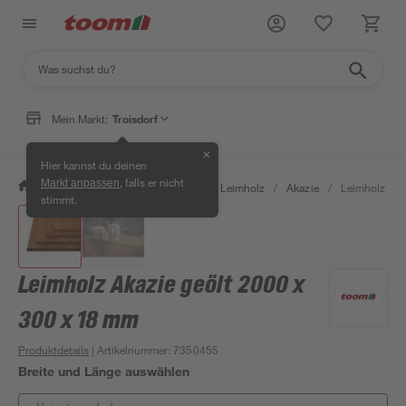
Mein Markt:
Troisdorf
✕
Hier kannst du deinen
, falls er nicht
Markt anpassen
/
Bauen & Renovieren
/
Holz
/
Leimholz
/
Akazie
/
Leimholz Aka
stimmt.
Leimholz Akazie geölt 2000 x
300 x 18 mm
Produktdetails
| Artikelnummer
:
7350455
Breite und Länge auswählen