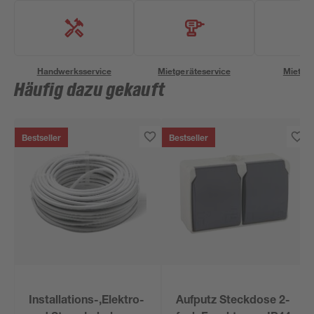
Handwerksservice
Mietgeräteservice
Miettra
Häufig dazu gekauft
Bestseller
Bestseller
Installations-,Elektro-
Aufputz Steckdose 2-