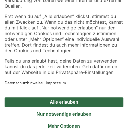
Sicher einkaufen
Jetzt die toom-App herunterladen
Alle Preisangaben in EUR inkl. gesetzl. MwSt.. Die dargestellten Angebote sind unter
Umständen nicht in allen Märkten verfügbar. Die angegebenen Verfügbarkeiten beziehen
sich auf den unter "Mein Markt" ausgewählten toom Baumarkt. Alle Angebote und
Produkte nur solange der Vorrat reicht.
*Paketversand ab 59 € versandkostenfrei, gilt nicht für Artikel mit Speditionsversand, hier
fallen zusätzliche Versandkosten an.
Datenschutz
Privatsphäre
Impressum
AGB
Nutzungsbedingungen
Widerrufsrecht
Vertrag widerrufen
Barrierefreiheit
© 2026 toom Baumarkt GmbH