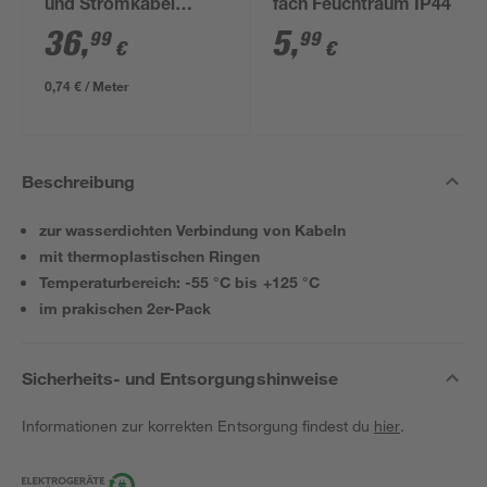
und Stromkabel
fach Feuchtraum IP44
NYM-J 3x1,5mm² 50
36
,
5
,
99
99
€
€
m
0,74 € / Meter
Beschreibung
zur wasserdichten Verbindung von Kabeln
mit thermoplastischen Ringen
Temperaturbereich: -55 °C bis +125 °C
im prakischen 2er-Pack
Sicherheits- und Entsorgungshinweise
Informationen zur korrekten Entsorgung findest du
hier
.