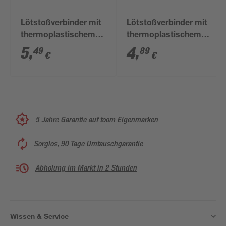
Lötstoßverbinder mit
Lötstoßverbinder mit
thermoplastischem
thermoplastischem
Ring 4-6 mm² gelb, 2
Ring 2-4 mm² blau, 2
5
,
4
,
49
89
€
€
Stück
Stück
5 Jahre Garantie auf toom Eigenmarken
Sorglos, 90 Tage Umtauschgarantie
Abholung im Markt in 2 Stunden
Wissen & Service