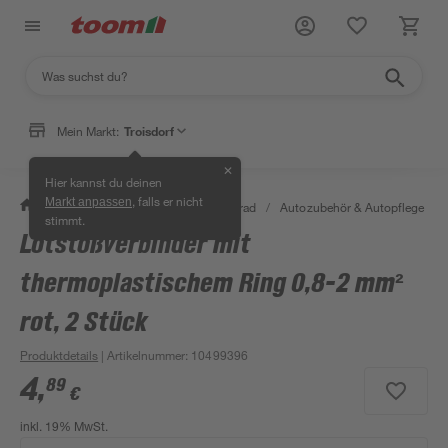
Mein Markt:
Troisdorf
✕
Hier kannst du deinen
, falls er nicht
Markt anpassen
/
Garten & Freizeit
/
Auto & Fahrrad
/
Autozubehör & Autopflege
/
stimmt.
Lötstoßverbinder mit
thermoplastischem Ring 0,8-2 mm²
rot, 2 Stück
Produktdetails
| Artikelnummer
:
10499396
4
,
89
€
inkl. 19% MwSt.