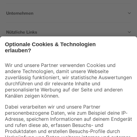
Unternehmen
Nützliche Links
Bleib auf dem Laufenden mit unserem Newsletter
Der toom Newsletter: Keine Angebote und Aktionen mehr verpassen!
Zur Newsletter Anmeldung
Folge uns
Zahlungsarten
Versandarten