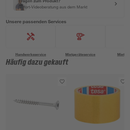
Fragen zum Produkt?
Sofort-Videoberatung aus dem Markt
Unsere passenden Services
Handwerksservice
Mietgeräteservice
Miettra
Häufig dazu gekauft