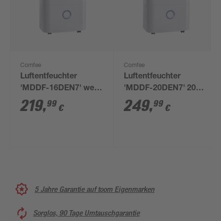
Comfee
Comfee
Luftentfeuchter
Luftentfeuchter
'MDDF-16DEN7' weiß
'MDDF-20DEN7' 20
16 l
l/24 h, bis 100 m³
219
,
249
,
99
99
€
€
5 Jahre Garantie auf toom Eigenmarken
Sorglos, 90 Tage Umtauschgarantie