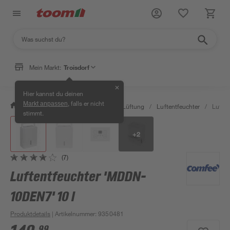
Mein Markt:
Troisdorf
✕
Hier kannst du deinen
, falls er nicht
Markt anpassen
/
Bauen & Renovieren
/
Klima & Lüftung
/
Luftentfeuchter
/
Lufte
stimmt.
+
2
(7)
Luftentfeuchter 'MDDN-
10DEN7' 10 l
Produktdetails
| Artikelnummer
:
9350481
99