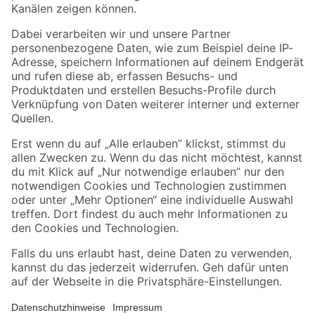
Folge uns
Zahlungsarten
Versandarten
Sicher einkaufen
Jetzt die toom-App herunterladen
Alle Preisangaben in EUR inkl. gesetzl. MwSt.. Die dargestellten Angebote sind unter
Umständen nicht in allen Märkten verfügbar. Die angegebenen Verfügbarkeiten beziehen
sich auf den unter "Mein Markt" ausgewählten toom Baumarkt. Alle Angebote und
Produkte nur solange der Vorrat reicht.
*Paketversand ab 59 € versandkostenfrei, gilt nicht für Artikel mit Speditionsversand, hier