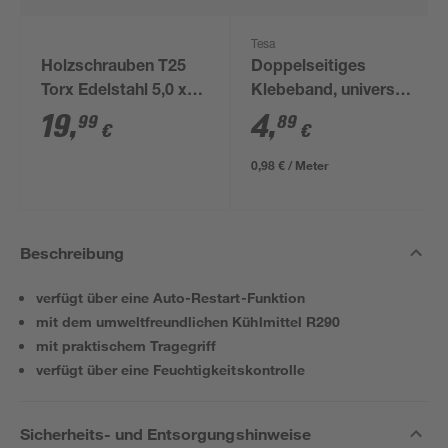
Tesa
Holzschrauben T25
Doppelseitiges
Torx Edelstahl 5,0 x
Klebeband, universal
50 mm 50 Stück
5m
19
,
4
,
99
89
€
€
0,98 € / Meter
Beschreibung
verfügt über eine Auto-Restart-Funktion
mit dem umweltfreundlichen Kühlmittel R290
mit praktischem Tragegriff
verfügt über eine Feuchtigkeitskontrolle
Sicherheits- und Entsorgungshinweise