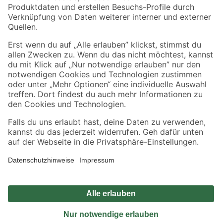
Sicher einkaufen
Jetzt die toom-App herunterladen
Alle Preisangaben in EUR inkl. gesetzl. MwSt.. Die dargestellten Angebote sind unter
Umständen nicht in allen Märkten verfügbar. Die angegebenen Verfügbarkeiten beziehen
sich auf den unter "Mein Markt" ausgewählten toom Baumarkt. Alle Angebote und
Produkte nur solange der Vorrat reicht.
*Paketversand ab 59 € versandkostenfrei, gilt nicht für Artikel mit Speditionsversand, hier
fallen zusätzliche Versandkosten an.
Datenschutz
Privatsphäre
Impressum
AGB
Nutzungsbedingungen
Widerrufsrecht
Vertrag widerrufen
Barrierefreiheit