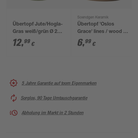
Soendgen Keramik
Übertopf Jute/Hogla-
Übertopf 'Oslos
Gras weiß/grün Ø 20 x
Grace' lines / wood Ø
19 cm
13 x 12 cm
12
,
6
,
99
99
€
€
5 Jahre Garantie auf toom Eigenmarken
Sorglos, 90 Tage Umtauschgarantie
Abholung im Markt in 2 Stunden