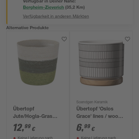
Verfügbar in Deiner Nähe:
Bergheim-Zieverich
(
35,2
 Km)
Verfügbarkeit in anderen Märkten
Alternative Produkte
Soendgen Keramik
Übertopf
Übertopf 'Oslos
Jute/Hogla-Gras
Grace' lines / wood
weiß/grün Ø 20 x 19
Ø 13 x 12 cm
12
,
6
,
99
99
€
€
cm
Keine Lieferung nach
Keine Lieferung nach