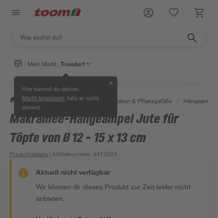
Mein Markt:
Troisdorf
✕
Hier kannst du deinen
, falls er nicht
Markt anpassen
/
Garten & Freizeit
/
Gartendekoration & Pflanzgefäße
/
Hängeampel
stimmt.
Makramee-Hängeampel Jute für
Töpfe von Ø 12 - 15 x 13 cm
Produktdetails
| Artikelnummer
:
4410504
Aktuell nicht verfügbar
Wir können dir dieses Produkt zur Zeit leider nicht
anbieten.