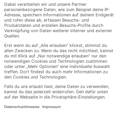
Zahlungsarten
Versandarten
Sicher einkaufen
Jetzt die toom-App herunterladen
Alle Preisangaben in EUR inkl. gesetzl. MwSt.. Die dargestellten Angebote sind unter
Umständen nicht in allen Märkten verfügbar. Die angegebenen Verfügbarkeiten beziehen
sich auf den unter "Mein Markt" ausgewählten toom Baumarkt. Alle Angebote und
Produkte nur solange der Vorrat reicht.
*Paketversand ab 59 € versandkostenfrei, gilt nicht für Artikel mit Speditionsversand, hier
fallen zusätzliche Versandkosten an.