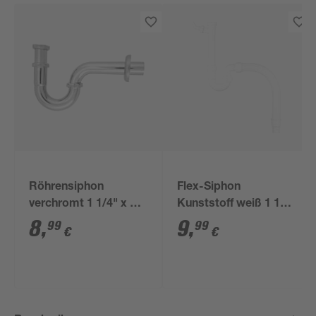
Röhrensiphon
Flex-Siphon
verchromt 1 1/4" x 32
Kunststoff weiß 1 1/2'
mm
x 40/50 mm
8
,
9
,
99
99
€
€