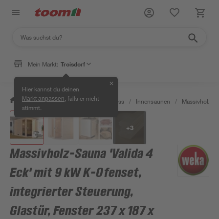
Mein Markt:
Troisdorf
✕
Hier kannst du deinen
, falls er nicht
Markt anpassen
/
Bad & Sanitär
/
Sauna & Wellness
/
Innensaunen
/
Massivholzsa
stimmt.
+
3
Massivholz-Sauna 'Valida 4
Eck' mit 9 kW K-Ofenset,
integrierter Steuerung,
Glastür, Fenster 237 x 187 x