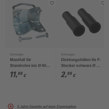
Schwaiger
Schwaiger
Mastfuß für
Dichtungshüllen für F-
Standrohre bis Ø 60
Stecker schwarz Ø 10
mm
mm 2 Stück
11
,
2
,
99
99
€
€
5 Jahre Garantie auf toom Eigenmarken