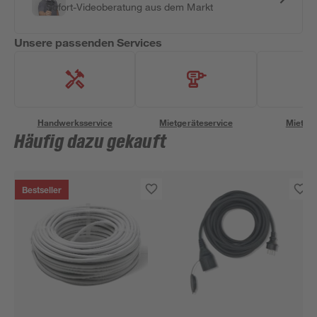
Sofort-Videoberatung aus dem Markt
Unsere passenden Services
Handwerksservice
Mietgeräteservice
Miettra
Häufig dazu gekauft
Bestseller