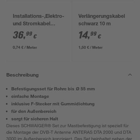
Installations-,Elektro-
Verlängerungskabel
und Stromkabel
schwarz 10 m
NYM-J 3x1,5mm² 50
36
,
14
,
99
99
€
€
m
0,74 € / Meter
1,50 € / Meter
Beschreibung
Befestigungsset für Rohre bis Ø 55 mm
einfache Montage
inklusive F-Stecker mit Gummidichtung
für den Außenbereich
sorgt für sicheren Halt
Dieses SCHWAIGER® Set zur Mastbefestigung ist speziell für
die Montage der DVB-T Antenne ANTERAS DTA 2000 und DTA
3000 im Außenbereich konzipiert. Das Set beinhaltet neben der