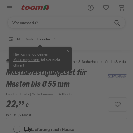
Mein Markt:
Troisdorf
✕
Hier kannst du deinen
, falls er nicht
Markt anpassen
/
Bauen & Renovieren
/
Haustechnik & Sicherheit
/
Audio & Video
/
stimmt.
Mastbefestigungsset für
Masten bis Ø 55 mm
Produktdetails
| Artikelnummer
:
9400556
22
,
99
€
inkl. 19% MwSt.
Lieferung nach Hause