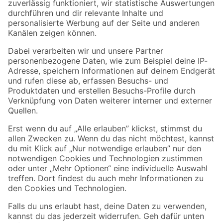
Zur Newsletter Anmeldung
Folge uns
Zahlungsarten
Versandarten
Sicher einkaufen
Jetzt die toom-App herunterladen
Alle Preisangaben in EUR inkl. gesetzl. MwSt.. Die dargestellten Angebote sind unter