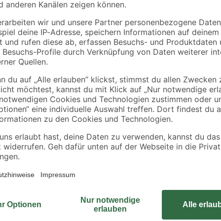
Verwenden Sie den Mastfuß von S
einem Standrohrdurchmesser bis 
Holzschrauben mit 8 x 35 mm. Bit
n 8 x 35 mm
stabilen und dafür geeigneten Unt
verzinktem Eisen ist der Fuß robus