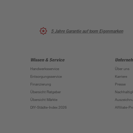
5 Jahre Garantie auf toom Eigenmarken
Wissen & Service
Unterne
Handwerksservice
Über uns
Entsorgungsservice
Karriere
Finanzierung
Presse
Übersicht Ratgeber
Nachhaltigk
Übersicht Märkte
Auszeichn
DIY-Städte-Index 2026
Affiliate-