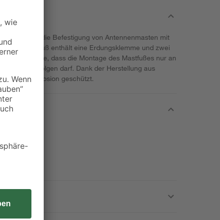
chwaiger für die Befestigung von Antennenmasten mit
60 mm. Der Fuß enthält eine Erdungsklemme und zwei
te beachten Sie, dass die Montage des Mastfußes nur an
ergründen erfolgen darf. Dank der Herstellung aus
t und vor Korrosion geschützt.