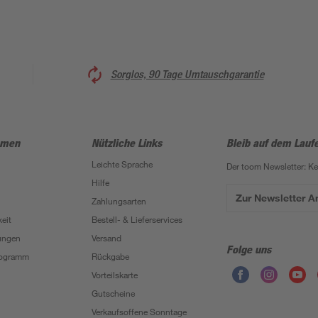
Sorglos, 90 Tage Umtauschgarantie
hmen
Nützliche Links
Bleib auf dem Lauf
Leichte Sprache
Der toom Newsletter: K
Hilfe
Zur Newsletter 
Zahlungsarten
eit
Bestell- & Lieferservices
ungen
Versand
Folge uns
Programm
Rückgabe
Vorteilskarte
Gutscheine
Verkaufsoffene Sonntage