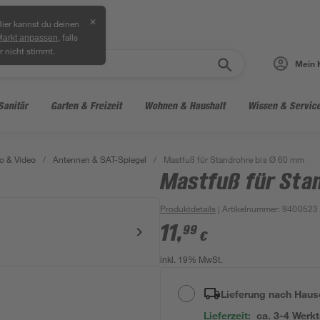
✕
ier kannst du deinen
, falls
Markt anpassen
r nicht stimmt.
Mein 
Sanitär
Garten & Freizeit
Wohnen & Haushalt
Wissen & Servic
o & Video
/
Antennen & SAT-Spiegel
/
Mastfuß für Standrohre bis Ø 60 mm
Mastfuß für Sta
Produktdetails
| Artikelnummer
:
9400523
11
,
99
€
inkl. 19% MwSt.
Lieferung nach Haus
Lieferzeit:
ca. 3-4 Werk