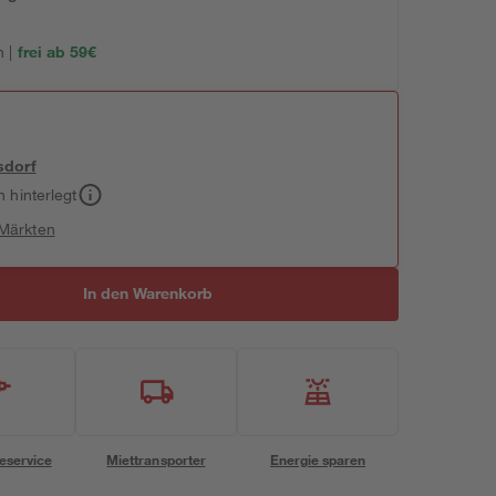
 |
frei ab 59€
sdorf
h hinterlegt
 Märkten
In den Warenkorb
eservice
Miettransporter
Energie sparen