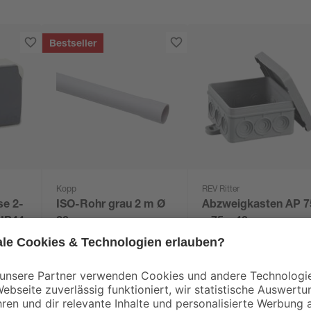
Bestseller
Kopp
REV Ritter
se 2-
ISO-Rohr grau 2 m Ø
Abzweigkasten AP 7
 IP44
20 mm
x 75 x 40 mm grau
1
,
1
,
79
39
€
€
0,90 € / Meter