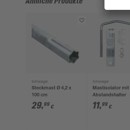
Ähnliche Produkte
Schwaiger
Schwaiger
Steckmast Ø 4,2 x
Mastisolator mit
100 cm
Abstandshalter
29
,
11
,
99
99
€
€