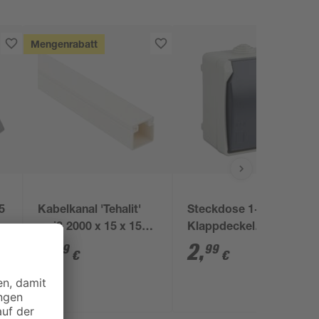
Mengenrabatt
5
Kabelkanal 'Tehalit'
Steckdose 1-fach mit
weiß 2000 x 15 x 15
Klappdeckel
mm
Feuchtraum IP 44 250
2
,
2
,
39
99
€
€
V 16 A