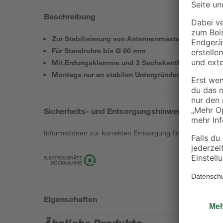
Beschreibung
Zur Stabilisierung von Antennenmasten
Für Standrohre bis Ø 60 mm
Mit Erdungsklemme und 2 Sechskantholzschraube
Montage nur an stabilen Untergründen möglich
Sicherheits- und Entsorgungshinweise
Informationen zur korrekten Entsorgung findest du
hier
.
Eigenschaften