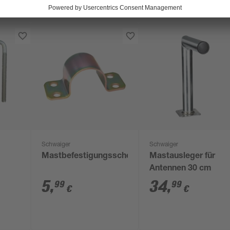
Schwaiger
Schwaiger
Mastbefestigungsschelle
Mastausleger für
Antennen 30 cm
5
,
34
,
99
99
€
€