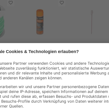
Lyra
toom
ün Ø
Signierspray
Absperrleinenhalter
leuchtorange 500 ml
Stahl 120 x 1,4 cm
11
,
8
,
99
99
€
€
23,98 € / Liter