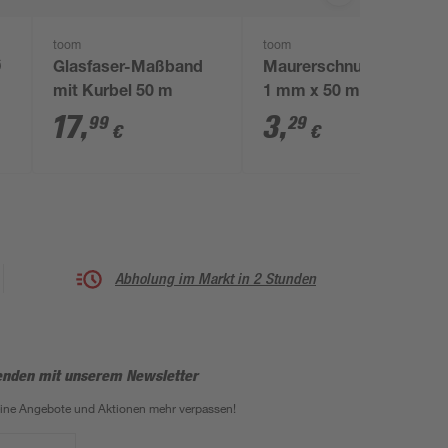
toom
toom
Ø
Glasfaser-Maßband
Maurerschnur pink Ø
mit Kurbel 50 m
1 mm x 50 m
17
,
3
,
99
29
€
€
Abholung im Markt in 2 Stunden
enden mit unserem Newsletter
eine Angebote und Aktionen mehr verpassen!