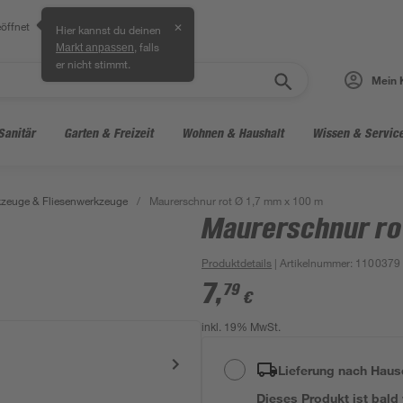
öffnet
✕
Hier kannst du deinen
, falls
Markt anpassen
er nicht stimmt.
Mein 
Sanitär
Garten & Freizeit
Wohnen & Haushalt
Wissen & Servic
zeuge & Fliesenwerkzeuge
/
Maurerschnur rot Ø 1,7 mm x 100 m
Maurerschnur ro
Produktdetails
| Artikelnummer
:
1100379
7
,
79
€
inkl. 19% MwSt.
Lieferung nach Haus
Dieses Produkt ist bald