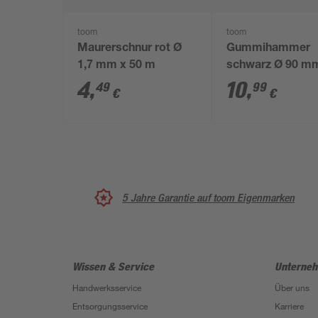
toom
toom
Maurerschnur rot Ø
Gummihammer
1,7 mm x 50 m
schwarz Ø 90 m
4
,
10
,
49
99
€
€
5 Jahre Garantie auf toom Eigenmarken
Wissen & Service
Unterne
Handwerksservice
Über uns
Entsorgungsservice
Karriere