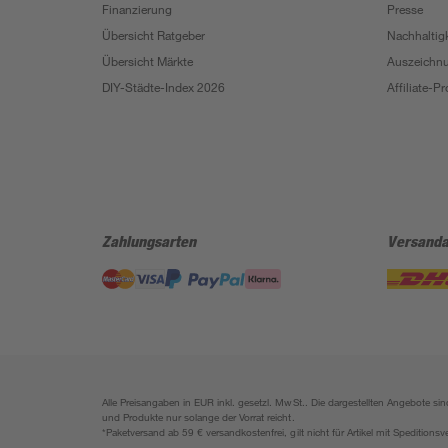
Finanzierung
Presse
Übersicht Ratgeber
Nachhaltigk
Übersicht Märkte
Auszeichn
DIY-Städte-Index 2026
Affiliate-
Zahlungsarten
Versanda
Alle Preisangaben in EUR inkl. gesetzl. MwSt.. Die dargestellten Angebote 
und Produkte nur solange der Vorrat reicht.
*Paketversand ab 59 € versandkostenfrei, gilt nicht für Artikel mit Speditionsv