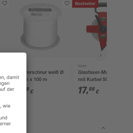
Bestseller
toom
toom
Maurerschnur weiß Ø
Glasfaser-Maßband
2 mm x 100 m
mit Kurbel 50 m
9
,
17
,
99
99
€
€