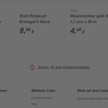
toom
Stahl Ringkopf
Maurerschnur gelb 
m
Erdnagel 6 Stück
1,7 mm x 50 m
8
,
4
,
99
49
€
€
Sorglos, 90 Tage Umtauschgarantie
hmen
Nützliche Links
Bleib auf dem Lauf
Leichte Sprache
Der toom Newsletter: K
Hilfe