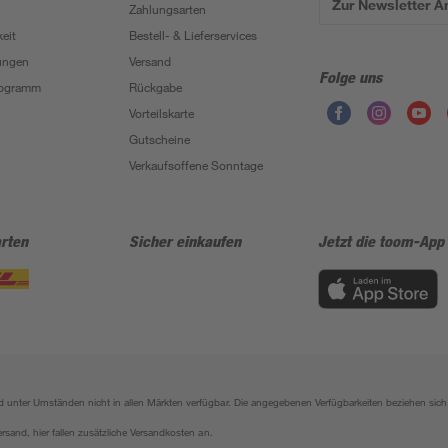
Zur Newsletter 
Zahlungsarten
eit
Bestell- & Lieferservices
ungen
Versand
Folge uns
Programm
Rückgabe
Vorteilskarte
Gutscheine
Verkaufsoffene Sonntage
rten
Sicher einkaufen
Jetzt die toom-App
sind unter Umständen nicht in allen Märkten verfügbar. Die angegebenen Verfügbarkeiten beziehen s
ersand, hier fallen zusätzliche Versandkosten an.