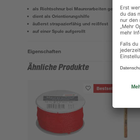
als Richtschnur bei Maurerarbeiten geeignet
dient als Orientierungshilfe
äußerst strapazierfähig und reißfest
auf einer Spule aufgerollt
Eigenschaften
Ähnliche Produkte
Bestseller