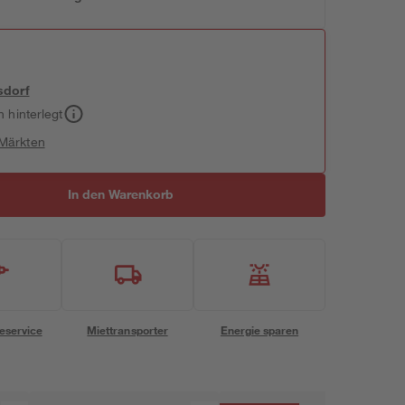
sdorf
h hinterlegt
 Märkten
In den Warenkorb
eservice
Miettransporter
Energie sparen