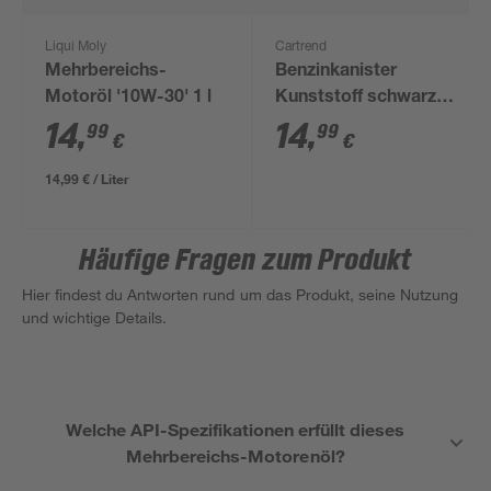
Liqui Moly
Cartrend
Mehrbereichs-
Benzinkanister
Motoröl '10W-30' 1 l
Kunststoff schwarz
10 l
14
,
14
,
99
99
€
€
14,99 € / Liter
Häufige Fragen zum Produkt
Hier findest du Antworten rund um das Produkt, seine Nutzung
und wichtige Details.
Welche API-Spezifikationen erfüllt dieses
Mehrbereichs-Motorenöl?