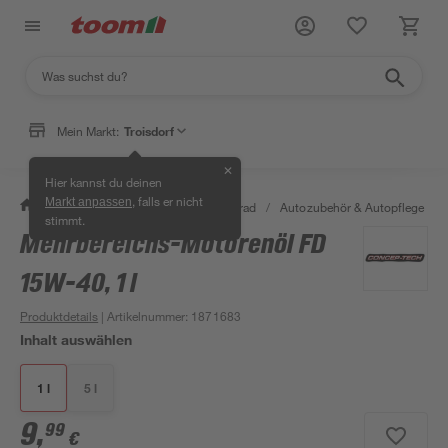
Mein Markt:
Troisdorf
✕
Hier kannst du deinen
, falls er nicht
Markt anpassen
/
Garten & Freizeit
/
Auto & Fahrrad
/
Autozubehör & Autopflege
/
stimmt.
Mehrbereichs-Motorenöl FD
15W-40, 1 l
Produktdetails
| Artikelnummer
:
1871683
Inhalt auswählen
1 l
5 l
9
,
99
€