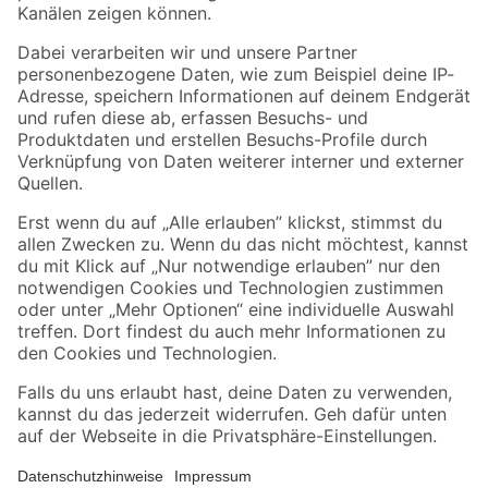
Folge uns
Zahlungsarten
Versandarten
Sicher einkaufen
Jetzt die toom-App herunterladen
Alle Preisangaben in EUR inkl. gesetzl. MwSt.. Die dargestellten Angebote sind unter
Umständen nicht in allen Märkten verfügbar. Die angegebenen Verfügbarkeiten beziehen
sich auf den unter "Mein Markt" ausgewählten toom Baumarkt. Alle Angebote und
Produkte nur solange der Vorrat reicht.
*Paketversand ab 59 € versandkostenfrei, gilt nicht für Artikel mit Speditionsversand, hier