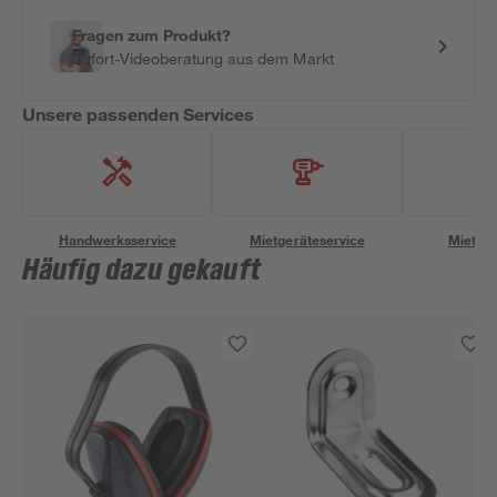
Fragen zum Produkt?
Sofort-Videoberatung aus dem Markt
Unsere passenden Services
Handwerksservice
Mietgeräteservice
Miettra
Häufig dazu gekauft