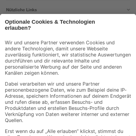
Nützliche Links
Bleib auf dem Laufenden mit unserem Newsletter
Der toom Newsletter: Keine Angebote und Aktionen mehr verpassen!
Zur Newsletter Anmeldung
Folge uns
Zahlungsarten
Versandarten
Sicher einkaufen