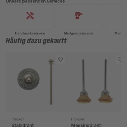
Unsere passenden Services
Handwerksservice
Mietgeräteservice
Miettra
Häufig dazu gekauft
Proxxon
Proxxon
Stahldraht-
Messingdraht-