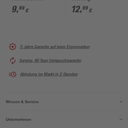
'Micromot' Ø 22 mm
9
,
12
,
99
99
€
€
5 Stück
5 Jahre Garantie auf toom Eigenmarken
Sorglos, 90 Tage Umtauschgarantie
Abholung im Markt in 2 Stunden
Wissen & Service
Unternehmen