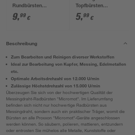
Rundbürsten
Topfbürsten
'Micromot' Ø 22 mm
'Micromot' Ø 13 mm
9
,
5
,
99
99
€
€
5 Stück
2 Stück
Beschreibung
Zum Bearbeiten und Reinigen diverser Werkstoffen
Ideal zur Bearbeitung von Kupfer, Messing, Edelmetallen
etc.
Optimale Arbeitsdrehzahl von 12.000 U/min
Zulässige Höchstdrehzahl von 15.000 U/min
Überzeugen Sie sich von der hochwertigen Qualität der
Messingdraht-Radbürsten "Micromot". Im Lieferumfang
befinden sich nicht nur hochwertige Radbürsten aus
Messingdraht, sondern auch ein praktischer Träger, womit die
Bürsten an alle Proxxon "Micromot"-Geräte angeschlossen
werden können. So säubern, polieren, mattieren, entzundern
oder entrosten Sie mühelos alle Metalle, Kunststoffe oder