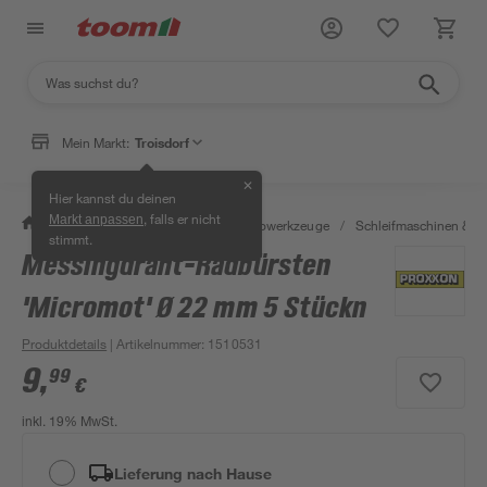
Mein Markt:
Troisdorf
✕
Hier kannst du deinen
, falls er nicht
Markt anpassen
/
Werkstatt & Maschinen
/
Elektrowerkzeuge
/
Schleifmaschinen & T
stimmt.
Messingdraht-Radbürsten
'Micromot' Ø 22 mm 5 Stückn
Produktdetails
| Artikelnummer
:
1510531
9
,
99
€
inkl. 19% MwSt.
Lieferung nach Hause