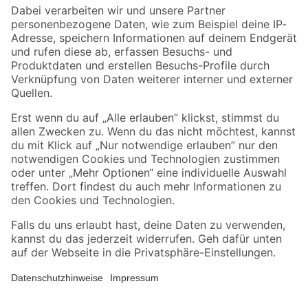
Zahlungsarten
Versandarten
Sicher einkaufen
Jetzt die toom-App herunterladen
Alle Preisangaben in EUR inkl. gesetzl. MwSt.. Die dargestellten Angebote sind unter
Umständen nicht in allen Märkten verfügbar. Die angegebenen Verfügbarkeiten beziehen
sich auf den unter "Mein Markt" ausgewählten toom Baumarkt. Alle Angebote und
Produkte nur solange der Vorrat reicht.
*Paketversand ab 59 € versandkostenfrei, gilt nicht für Artikel mit Speditionsversand, hier
fallen zusätzliche Versandkosten an.