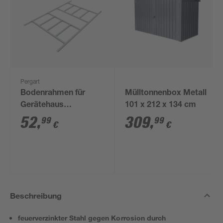
Pergart
Bodenrahmen für
Mülltonnenbox Metall
Gerätehaus
101 x 212 x 134 cm
'Dresden/Köln/Düsseldorf
52
,
309
,
99
99
€
€
ll 86' stahlfarben
Beschreibung
feuerverzinkter Stahl gegen Korrosion durch