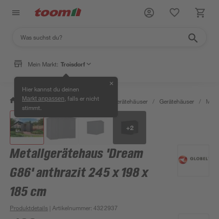
Mein Markt:
Troisdorf
✕
Hier kannst du deinen
, falls er nicht
Markt anpassen
/
Garten & Freizeit
/
Garten- & Gerätehäuser
/
Gerätehäuser
/
Meta
stimmt.
+
2
Metallgerätehaus 'Dream
G86' anthrazit 245 x 198 x
185 cm
Produktdetails
| Artikelnummer
:
4322937