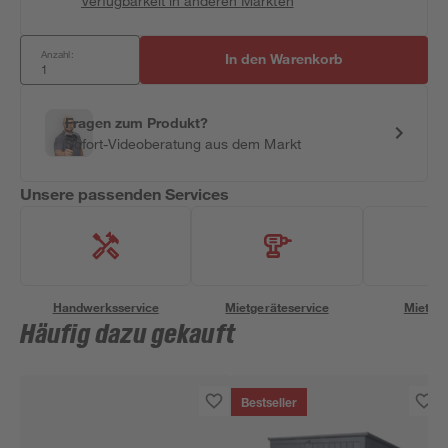
Verfügbarkeit in anderen Märkten
Anzahl:
In den Warenkorb
Fragen zum Produkt?
Sofort-Videoberatung aus dem Markt
Unsere passenden Services
Handwerksservice
Mietgeräteservice
Miettra
Häufig dazu gekauft
Bestseller