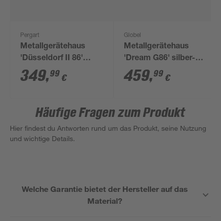
Pergart
Globel
Metallgerätehaus
Metallgerätehaus
'Düsseldorf II 86'
'Dream G86' silber-
schiefer/weiß 236 x
metallic 234 x 175 cm
349
,
459
,
99
99
€
€
174 x 206 cm
Häufige Fragen zum Produkt
Hier findest du Antworten rund um das Produkt, seine Nutzung
und wichtige Details.
Welche Garantie bietet der Hersteller auf das
Material?