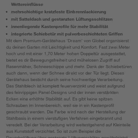
Wettereinflüsse
mehrschichtige kratzfeste Einbrennlackierung
mit Satteldach und gestanzten Lüftungsschlitzen
innenliegende Kastenprofile für mehr Stabilität
integrierte Schiebetür mit pulverbeschichteten Griffen
Mit dem Premium-Gerätehaus 'Dream' von Globel organisierst
du deinen Garten mit Leichtigkeit und Komfort. Fast zwei Meter
hoch und mit einer 1,70 Meter hohen Doppeltür ausgestattet,
bietet es dir Bewegungsfreiheit und mühelosen Zugriff auf
Rasenmäher, Schneeschippe und mehr. Dank der Schiebetüren
auch dann, wenn der Schnee direkt vor der Tür liegt. Dieses
Gerätehaus besticht durch seine hochwertige Verarbeitung.
Das Stahlblech ist komplett feuerverzinkt und weist aufgrund
des feinrippigen Panel-Designs und der innen verstärkten
Ecken eine erhöhte Stabilität auf. Es gibt keine spitzen
Schrauben im Innenbereich, weil sie in ein Kastenprofil
geschraubt werden. Die Farbe wird nach der Herstellung der
Stahlbasis in einem vierstufigen Verfahren eingebrannt und
veredelt. Bei der Verarbeitung wird weitestgehend auf Kleinteile
aus Kunststoff verzichtet. So ist zum Beispiel die
Dauerbelüftung über gestanzte Lüftungsschlitze gewährleistet.