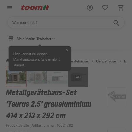
Mein Markt:
Troisdorf
✕
Hier kannst du deinen
, falls er nicht
Markt anpassen
/
Garten & Freizeit
/
Garten- & Gerätehäuser
/
Gerätehäuser
/
Meta
stimmt.
+
8
Metallgerätehaus-Set
'Taurus 2,5' graualuminium
414 x 213 x 292 cm
Produktdetails
| Artikelnummer
:
10521782