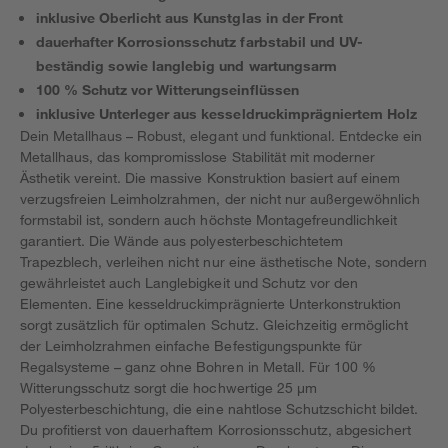
inklusive Oberlicht aus Kunstglas in der Front
dauerhafter Korrosionsschutz farbstabil und UV-
beständig sowie langlebig und wartungsarm
100 % Schutz vor Witterungseinflüssen
inklusive Unterleger aus kesseldruckimprägniertem Holz
Dein Metallhaus – Robust, elegant und funktional. Entdecke ein
Metallhaus, das kompromisslose Stabilität mit moderner
Ästhetik vereint. Die massive Konstruktion basiert auf einem
verzugsfreien Leimholzrahmen, der nicht nur außergewöhnlich
formstabil ist, sondern auch höchste Montagefreundlichkeit
garantiert. Die Wände aus polyesterbeschichtetem
Trapezblech, verleihen nicht nur eine ästhetische Note, sondern
gewährleistet auch Langlebigkeit und Schutz vor den
Elementen. Eine kesseldruckimprägnierte Unterkonstruktion
sorgt zusätzlich für optimalen Schutz. Gleichzeitig ermöglicht
der Leimholzrahmen einfache Befestigungspunkte für
Regalsysteme – ganz ohne Bohren in Metall. Für 100 %
Witterungsschutz sorgt die hochwertige 25 μm
Polyesterbeschichtung, die eine nahtlose Schutzschicht bildet.
Du profitierst von dauerhaftem Korrosionsschutz, abgesichert