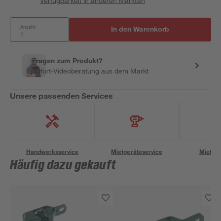
Verfügbarkeit in anderen Märkten
Anzahl:
In den Warenkorb
Fragen zum Produkt?
Sofort-Videoberatung aus dem Markt
Unsere passenden Services
Handwerksservice
Mietgeräteservice
Miettra
Häufig dazu gekauft