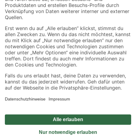
Sicher einkaufen
Jetzt die toom-App herunterladen
Alle Preisangaben in EUR inkl. gesetzl. MwSt.. Die dargestellten Angebote sind unter
Umständen nicht in allen Märkten verfügbar. Die angegebenen Verfügbarkeiten beziehen
sich auf den unter "Mein Markt" ausgewählten toom Baumarkt. Alle Angebote und
Produkte nur solange der Vorrat reicht.
*Paketversand ab 59 € versandkostenfrei, gilt nicht für Artikel mit Speditionsversand, hier
fallen zusätzliche Versandkosten an.
Datenschutz
Privatsphäre
Impressum
AGB
Nutzungsbedingungen
Widerrufsrecht
Vertrag widerrufen
Barrierefreiheit