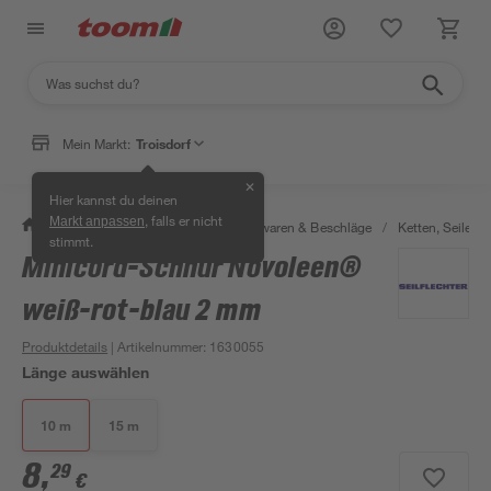
Mein Markt:
Troisdorf
✕
Hier kannst du deinen
, falls er nicht
Markt anpassen
/
Werkstatt & Maschinen
/
Eisenwaren & Beschläge
/
Ketten, Seile & 
stimmt.
Minicord-Schnur Novoleen®
weiß-rot-blau 2 mm
Produktdetails
| Artikelnummer
:
1630055
Länge auswählen
10 m
15 m
8
,
29
€