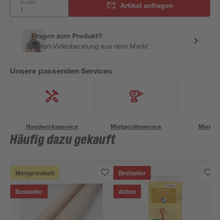
Anzahl:
Artikel anfragen
Fragen zum Produkt?
Sofort-Videoberatung aus dem Markt
Unsere passenden Services
Handwerksservice
Mietgeräteservice
Miettra
Häufig dazu gekauft
Mengenrabatt
Bestseller
Bestseller
Aktion