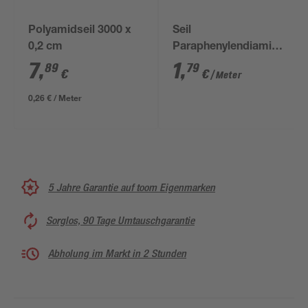
Polyamidseil 3000 x
Seil
0,2 cm
Paraphenylendiamin
gedreht orange
7
,
1
,
89
79
€
€
/ Meter
Meterware 10 mm
0,26 € / Meter
5 Jahre Garantie auf toom Eigenmarken
Sorglos, 90 Tage Umtauschgarantie
Abholung im Markt in 2 Stunden