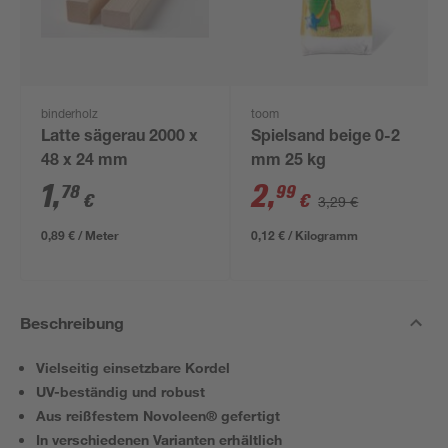
binderholz
toom
Latte sägerau 2000 x
Spielsand beige 0-2
48 x 24 mm
mm 25 kg
1
,
2
,
78
99
€
€
3,29 €
0,89 € / Meter
0,12 € / Kilogramm
Beschreibung
Vielseitig einsetzbare Kordel
UV-beständig und robust
Aus reißfestem Novoleen® gefertigt
In verschiedenen Varianten erhältlich