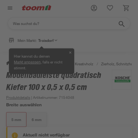
Mein Markt:
Troisdorf
✕
Hier kannst du deinen
, falls er nicht
Markt anpassen
/
Bauen & Renovieren
/
Holz
/
Kreativholz
/
Zierholz, Schnitzholz 
stimmt.
Modellbauleiste quadratisch
Kiefer 100 x 0,5 x 0,5 cm
Produktdetails
| Artikelnummer
:
7154048
Breite auswählen
5 mm
6 mm
Aktuell nicht verfügbar