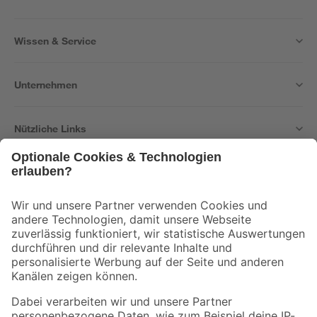
Wissen & Service
Unternehmen
Nützliche Links
Bleib auf dem Laufenden mit unserem Newsletter
Der toom Newsletter: Keine Angebote und Aktionen mehr verpassen!
Zur Newsletter Anmeldung
Folge uns