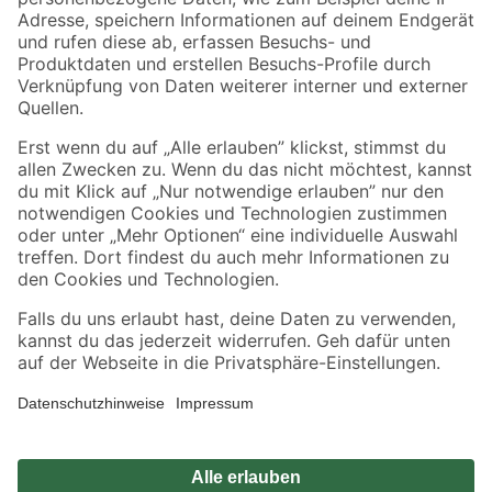
Zahlungsarten
Versandarten
Sicher einkaufen
Jetzt die toom-App herunterladen
Alle Preisangaben in EUR inkl. gesetzl. MwSt.. Die dargestellten Angebote sind unter
Umständen nicht in allen Märkten verfügbar. Die angegebenen Verfügbarkeiten beziehen
sich auf den unter "Mein Markt" ausgewählten toom Baumarkt. Alle Angebote und
Produkte nur solange der Vorrat reicht.
*Paketversand ab 59 € versandkostenfrei, gilt nicht für Artikel mit Speditionsversand, hier
fallen zusätzliche Versandkosten an.
Datenschutz
Privatsphäre
Impressum
AGB