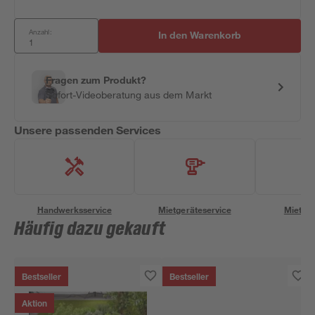
Anzahl:
In den Warenkorb
Fragen zum Produkt?
Sofort-Videoberatung aus dem Markt
Unsere passenden Services
Handwerksservice
Mietgeräteservice
Miettra
Häufig dazu gekauft
Bestseller
Bestseller
Aktion