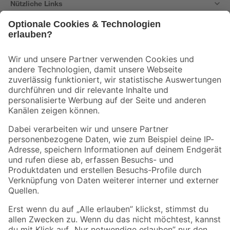
Nützliche Links
Bleib auf dem Laufenden mit unserem Newsletter
Der toom Newsletter: Keine Angebote und Aktionen mehr verpassen!
Zur Newsletter Anmeldung
Folge uns
Zahlungsarten
Versandarten
Sicher einkaufen