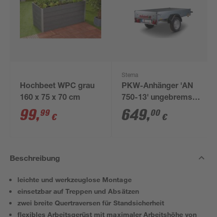
Stema
Hochbeet WPC grau
PKW-Anhänger 'AN
160 x 75 x 70 cm
750-13' ungebremst
201 x 108 cm 750 kg
99
,
649
,
99
00
€
€
Beschreibung
leichte und werkzeuglose Montage
einsetzbar auf Treppen und Absätzen
zwei breite Quertraversen für Standsicherheit
flexibles Arbeitsgerüst mit maximaler Arbeitshöhe von