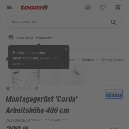
Mein Markt:
Troisdorf
✕
Hier kannst du deinen
, falls er nicht
Markt anpassen
/
Bauen & Renovieren
/
Bauzubehör
/
Gerüste
/
Montagegerüst 'C
stimmt.
(1)
Montagegerüst 'Corda'
Arbeitshöhe 400 cm
Produktdetails
| Artikelnummer
:
4310902
99