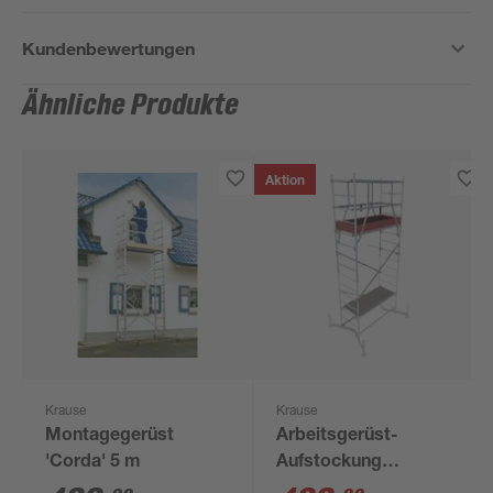
Kundenbewertungen
Ähnliche Produkte
Aktion
Krause
Krause
Montagegerüst
Arbeitsgerüst-
'Corda' 5 m
Aufstockung
'ClimTec'