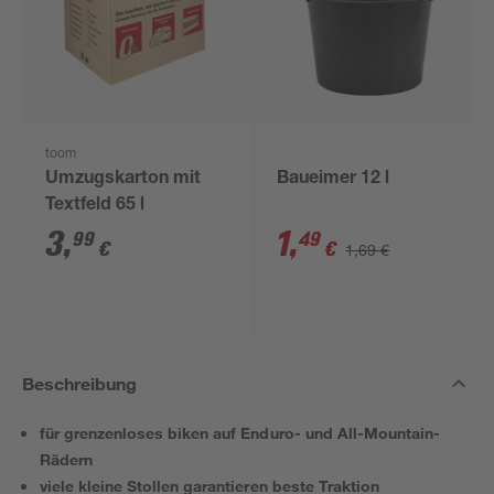
toom
Umzugskarton mit
Baueimer 12 l
Textfeld 65 l
3
,
1
,
99
49
€
€
1,69 €
Beschreibung
für grenzenloses biken auf Enduro- und All-Mountain-
Rädern
viele kleine Stollen garantieren beste Traktion