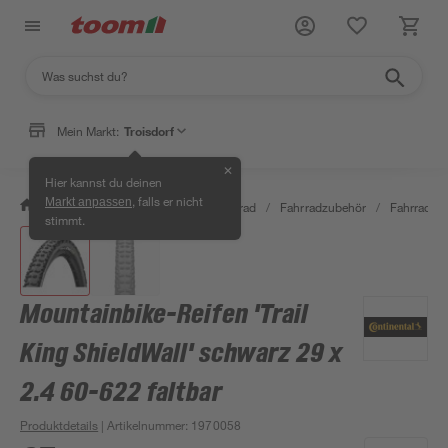
Mein Markt:
Troisdorf
✕
Hier kannst du deinen
, falls er nicht
Markt anpassen
/
Garten & Freizeit
/
Auto & Fahrrad
/
Fahrradzubehör
/
Fahrradrei
stimmt.
Mountainbike-Reifen 'Trail
King ShieldWall' schwarz 29 x
2.4 60-622 faltbar
Produktdetails
| Artikelnummer
:
1970058