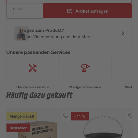
Anzahl:
Artikel anfragen
Fragen zum Produkt?
Sofort-Videoberatung aus dem Markt
Unsere passenden Services
Handwerksservice
Mietgeräteservice
Miettra
Häufig dazu gekauft
Mengenrabatt
- 11 %
Bestseller