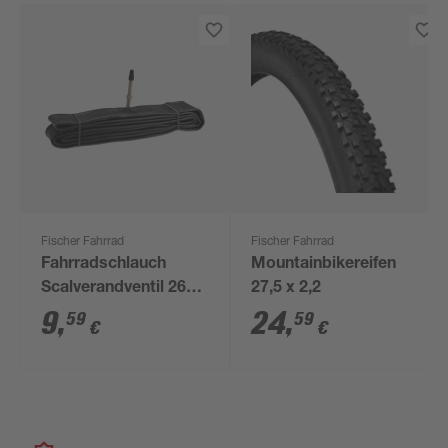
Fischer Fahrrad
Fischer Fahrrad
Fahrradschlauch
Mountainbikereifen
Scalverandventil 26
27,5 x 2,2
Zoll
9
,
24
,
59
59
€
€