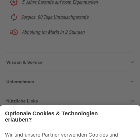
5 Jahre Garantie auf toom Eigenmarken
Sorglos, 90 Tage Umtauschgarantie
Abholung im Markt in 2 Stunden
Wissen & Service
Unternehmen
Nützliche Links
Bleib auf dem Laufenden mit unserem Newsletter
Der toom Newsletter: Keine Angebote und Aktionen mehr verpassen!