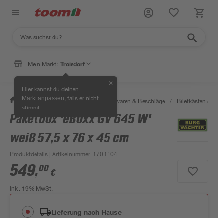
Mein Markt:
Troisdorf
✕
Hier kannst du deinen
, falls er nicht
Markt anpassen
/
Werkstatt & Maschinen
/
Eisenwaren & Beschläge
/
Briefkästen &
stimmt.
Paketbox 'eBoxx GV 645 W'
weiß 57,5 x 76 x 45 cm
Produktdetails
| Artikelnummer
:
1701104
549
,
00
€
inkl. 19% MwSt.
Lieferung nach Hause