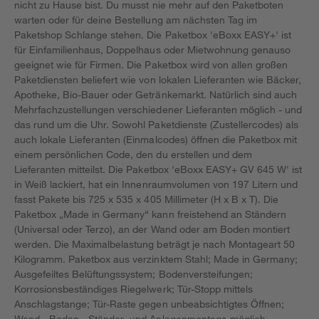
nicht zu Hause bist. Du musst nie mehr auf den Paketboten
warten oder für deine Bestellung am nächsten Tag im
Paketshop Schlange stehen. Die Paketbox 'eBoxx EASY+' ist
für Einfamilienhaus, Doppelhaus oder Mietwohnung genauso
geeignet wie für Firmen. Die Paketbox wird von allen großen
Paketdiensten beliefert wie von lokalen Lieferanten wie Bäcker,
Apotheke, Bio-Bauer oder Getränkemarkt. Natürlich sind auch
Mehrfachzustellungen verschiedener Lieferanten möglich - und
das rund um die Uhr. Sowohl Paketdienste (Zustellercodes) als
auch lokale Lieferanten (Einmalcodes) öffnen die Paketbox mit
einem persönlichen Code, den du erstellen und dem
Lieferanten mitteilst. Die Paketbox 'eBoxx EASY+ GV 645 W' ist
in Weiß lackiert, hat ein Innenraumvolumen von 197 Litern und
fasst Pakete bis 725 x 535 x 405 Millimeter (H x B x T). Die
Paketbox „Made in Germany“ kann freistehend an Ständern
(Universal oder Terzo), an der Wand oder am Boden montiert
werden. Die Maximalbelastung beträgt je nach Montageart 50
Kilogramm. Paketbox aus verzinktem Stahl; Made in Germany;
Ausgefeiltes Belüftungssystem; Bodenversteifungen;
Korrosionsbeständiges Riegelwerk; Tür-Stopp mittels
Anschlagstange; Tür-Raste gegen unbeabsichtigtes Öffnen;
Wand-, Boden-, Ständer- und Anlagenmontage möglich