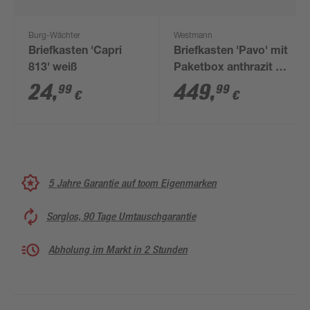
Burg-Wächter
Westmann
Briefkasten 'Capri
Briefkasten 'Pavo' mit
813' weiß
Paketbox anthrazit 72
x 128 x 45 cm
24
,
449
,
99
99
€
€
5 Jahre Garantie auf toom Eigenmarken
Sorglos, 90 Tage Umtauschgarantie
Abholung im Markt in 2 Stunden