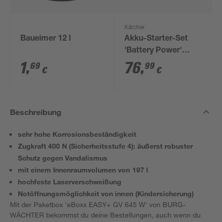
Kärcher
Baueimer 12 l
Akku-Starter-Set
'Battery Power'
Ladegerät und Akku
1
,
76
,
69
99
€
€
18 V, 2,5 Ah
Beschreibung
sehr hohe Korrosionsbeständigkeit
Zugkraft 400 N (Sicherheitsstufe 4): äußerst robuster
Schutz gegen Vandalismus
mit einem Innenraumvolumen von 197 l
hochfeste Laserverschweißung
Notöffnungsmöglichkeit von innen (Kindersicherung)
Mit der Paketbox 'eBoxx EASY+ GV 645 W' von BURG-
WÄCHTER bekommst du deine Bestellungen, auch wenn du