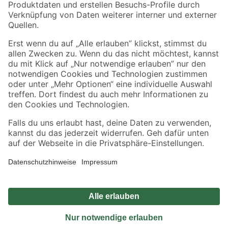
Sicher einkaufen
Jetzt die toom-App herunterladen
Alle Preisangaben in EUR inkl. gesetzl. MwSt.. Die dargestellten Angebote sind unter
Umständen nicht in allen Märkten verfügbar. Die angegebenen Verfügbarkeiten beziehen
sich auf den unter "Mein Markt" ausgewählten toom Baumarkt. Alle Angebote und
Produkte nur solange der Vorrat reicht.
*Paketversand ab 59 € versandkostenfrei, gilt nicht für Artikel mit Speditionsversand, hier
fallen zusätzliche Versandkosten an.
Datenschutz
Privatsphäre
Impressum
AGB
Nutzungsbedingungen
Widerrufsrecht
Vertrag widerrufen
Barrierefreiheit