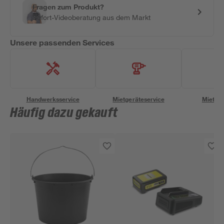
Fragen zum Produkt?
Sofort-Videoberatung aus dem Markt
Unsere passenden Services
Handwerksservice
Mietgeräteservice
Miettra
Häufig dazu gekauft