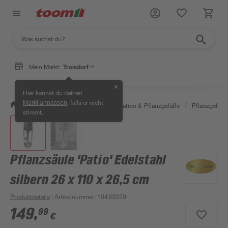
Mein Markt:
Troisdorf
✕
Hier kannst du deinen
, falls er nicht
Markt anpassen
/
Garten & Freizeit
/
Gartendekoration & Pflanzgefäße
/
Pflanzgefäße
stimmt.
Pflanzsäule 'Patio' Edelstahl
silbern 26 x 110 x 26,5 cm
Produktdetails
| Artikelnummer
:
10493259
149
,
99
€