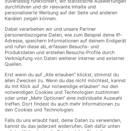
Zur Newsletter Anmeldung
Folge uns
Zahlungsarten
Versandarten
Sicher einkaufen
Jetzt die toom-App herunterladen
Alle Preisangaben in EUR inkl. gesetzl. MwSt.. Die dargestellten Angebote sind unter