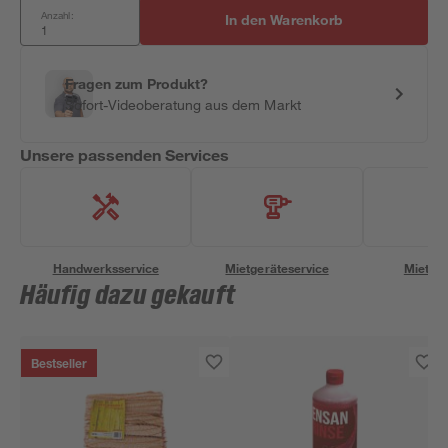
Anzahl:
In den Warenkorb
Fragen zum Produkt?
Sofort-Videoberatung aus dem Markt
Unsere passenden Services
Handwerksservice
Mietgeräteservice
Miettra
Häufig dazu gekauft
Bestseller