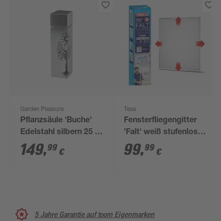
Garden Pleasure
Tesa
Pflanzsäule 'Buche'
Fensterfliegengitter
Edelstahl silbern 25 x
'Falt' weiß stufenlos
102 x 25 cm
von 80 x 80 bis 140 x
149
,
99
,
99
99
€
€
140 cm
5 Jahre Garantie auf toom Eigenmarken