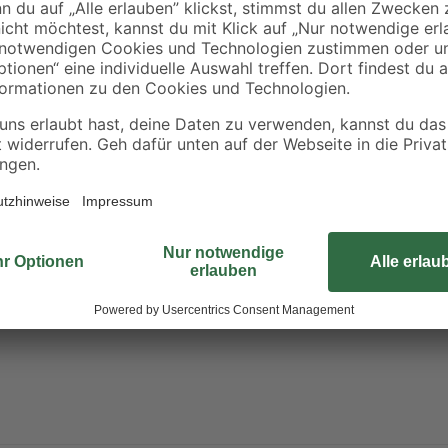
angeraut wird. Nach dem Reinige
sollte im Anschluss mit einer lei
sodass keine Luftblasen im Klebe
kaltschweißen genannt. Nach dem Kl
folgenden 5 Minuten nicht mechan
Kleber komplett ausgehärtet und 
dbar. Verursacht schwere Augenreizung. Kann Schläfrigkeit und Beno
rpackung oder Kennzeichnungsetikett bereithalten. Darf nicht in die Hä
n fernhalten. Nicht rauchen. Kühl halten. Inhalt/Behälter der Ents