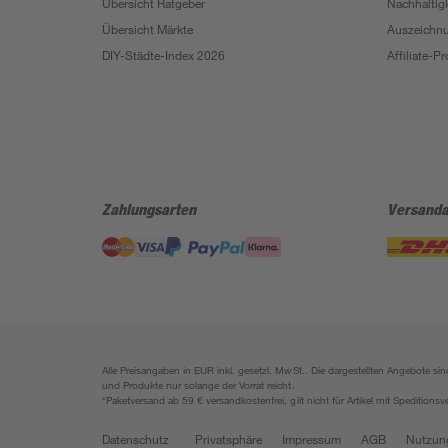
Übersicht Ratgeber
Nachhaltigk
Übersicht Märkte
Auszeichn
DIY-Städte-Index 2026
Affiliate-
Zahlungsarten
Versanda
Alle Preisangaben in EUR inkl. gesetzl. MwSt.. Die dargestellten Angebote 
und Produkte nur solange der Vorrat reicht.
*Paketversand ab 59 € versandkostenfrei, gilt nicht für Artikel mit Speditionsv
Datenschutz
Privatsphäre
Impressum
AGB
Nutzun