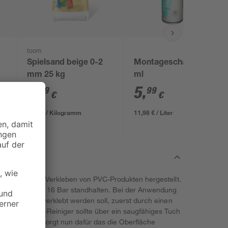
toom
Spielsand beige 0-2
Montageschaum 500
mm 25 kg
ml
3
,
5
,
29
99
€
€
0,13 € / Kilogramm
11,98 € / Liter
eziell für das Verkleben von PVC-Produkten hergestellt.
uck von bis zu 16 Bar standhalten. Bei der Anwendung
telle, welche verklebt werden soll, zuerst durch einen
ss. Der PVC-Reiniger sollte über ein saugfähiges Tuch
he Reaktion sorgt nun dafür das die Oberfläche