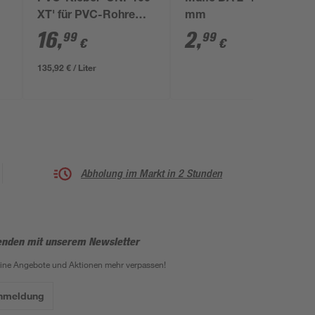
XT' für PVC-Rohre
mm
125 ml
16
,
2
,
99
99
€
€
135,92 € / Liter
Abholung im Markt in 2 Stunden
enden mit unserem Newsletter
eine Angebote und Aktionen mehr verpassen!
Anmeldung