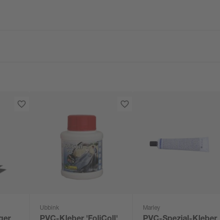
Ubbink
Marley
ger
PVC-Kleber 'FoliColl'
PVC-Spezial-Kleber