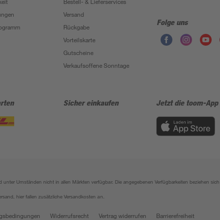
eit
Bestell- & Lieferservices
ungen
Versand
Folge uns
Programm
Rückgabe
Vorteilskarte
Gutscheine
Verkaufsoffene Sonntage
rten
Sicher einkaufen
Jetzt die toom-App
sind unter Umständen nicht in allen Märkten verfügbar. Die angegebenen Verfügbarkeiten beziehen s
ersand, hier fallen zusätzliche Versandkosten an.
gsbedingungen
Widerrufsrecht
Vertrag widerrufen
Barrierefreiheit