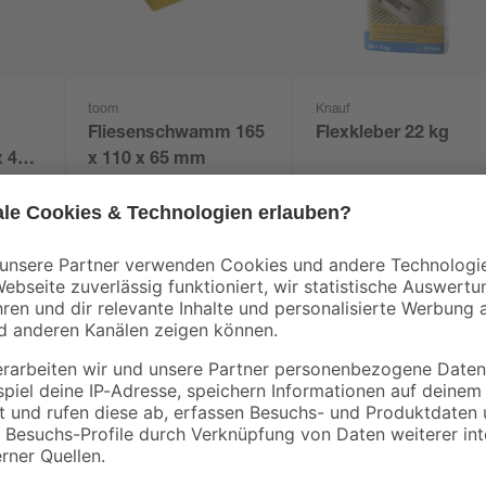
toom
Knauf
Fliesenschwamm 165
Flexkleber 22 kg
 40 x
x 110 x 65 mm
3
,
25
,
49
99
€
€
1,18 € / Kilogramm
Der PVC-Kleber 'UNI-100 XT' ist sp
Der Kleber kann einem Betriebsdr
sollte beachtet werden, dass die S
PVC-Reiniger behandelt werden mu
aufgetragen werden, eine chemisc