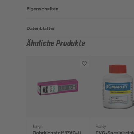
Eigenschaften
Datenblätter
Ähnliche Produkte
Tangit
Marley
Rohrklebstoff 'PVC-U
PVC-Spezialreini