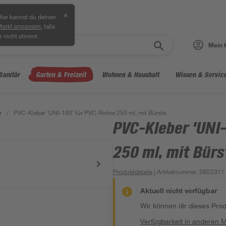
✕
ier kannst du deinen
, falls
Markt anpassen
r nicht stimmt.
Mein 
Sanitär
Garten & Freizeit
Wohnen & Haushalt
Wissen & Servic
r
/
PVC-Kleber 'UNI-100' für PVC-Rohre 250 ml, mit Bürste
PVC-Kleber 'UNI
250 ml, mit Bürs
Produktdetails
| Artikelnummer
:
2802311
Aktuell nicht verfügbar
Wir können dir dieses Produ
Verfügbarkeit in anderen 