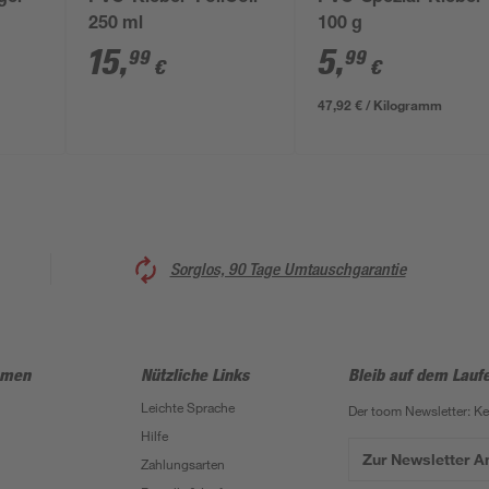
250 ml
100 g
15
,
5
,
99
99
€
€
47,92 € / Kilogramm
Sorglos, 90 Tage Umtauschgarantie
hmen
Nützliche Links
Bleib auf dem Lauf
Leichte Sprache
Der toom Newsletter: K
Hilfe
Zur Newsletter 
Zahlungsarten