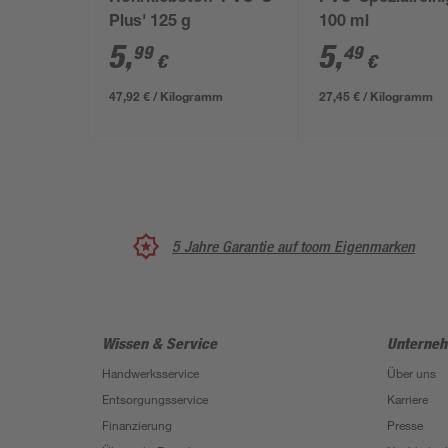
Plus' 125 g
100 ml
5
,
5
,
99
49
€
€
47,92 € / Kilogramm
27,45 € / Kilogramm
5 Jahre Garantie auf toom Eigenmarken
Wissen & Service
Unterne
Handwerksservice
Über uns
Entsorgungsservice
Karriere
Finanzierung
Presse