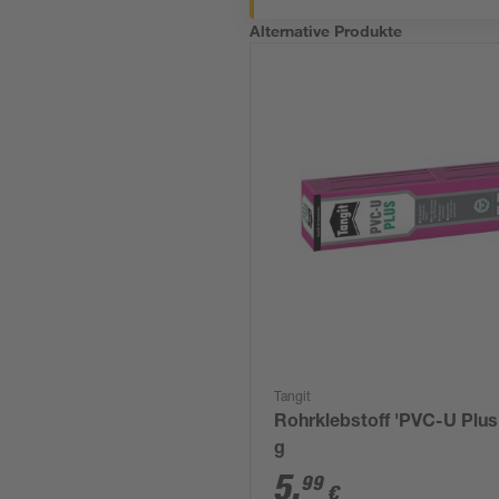
Alternative Produkte
Tangit
Rohrklebstoff 'PVC-U Plus
g
5
,
99
€