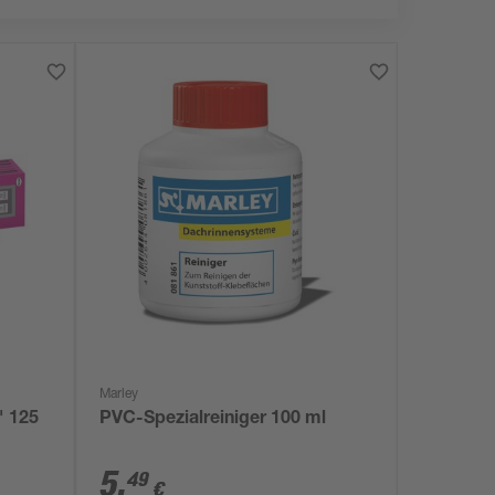
Marley
' 125
PVC-Spezialreiniger 100 ml
5
,
49
€