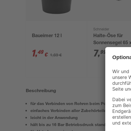
Schneider
Baueimer 12 l
Halte-Öse für
Sonnensegel 65 x
28 mm
1
,
7
,
49
99
€
€
1,69 €
Beschreibung
für das Verbinden von Rohren beim Poolbau
einfaches Verbinden aller Zubehörteile
leicht in der Anwendung
hält bis zu 16 Bar Betriebsdruck stand