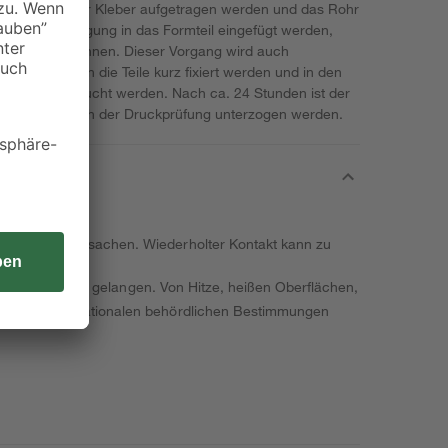
n kann nun der Kleber aufgetragen werden und das Rohr
chten Drehbewegung in das Formteil eingefügt werden,
r entstehen können. Dieser Vorgang wird auch
eben sollten die Teile kurz fixiert werden und in den
isch beansprucht werden. Nach ca. 24 Stunden ist der
kann dann auch der Druckprüfung unterzogen werden.
mmenheit verursachen. Wiederholter Kontakt kann zu
nde von Kindern gelangen. Von Hitze, heißen Oberflächen,
orgung gemäß nationalen behördlichen Bestimmungen