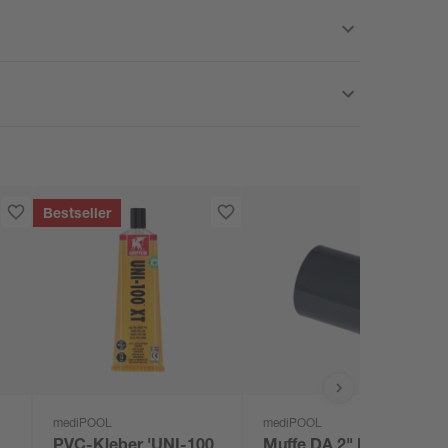
Bestseller
mediPOOL
mediPOOL
PVC-Kleber 'UNI-100
Muffe DA 2" PVC Ø 50