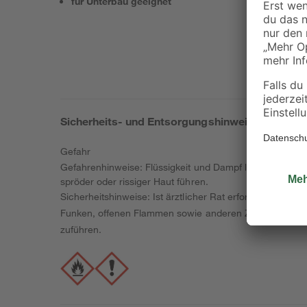
für Unterbau geeignet
Sicherheits- und Entsorgungshinweise
Gefahr
Gefahrenhinweise: Flüssigkeit und Dampf leicht entzün
spröder oder rissiger Haut führen.
Sicherheitshinweise: Ist ärztlicher Rat erforderlich, Ve
Funken, offenen Flammen sowie anderen Zündquellenarte
zuführen.