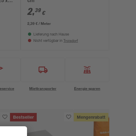
25 x
cm
2
,
39
€
2,39 € / Meter
Lieferung nach Hause
Troisdorf
Nicht verfügbar in
eservice
Miettransporter
Energie sparen
Bestseller
Mengenrabatt