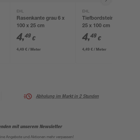
EHL
EHL
Rasenkante grau 6 x
Tiefbordstein grau 8 x
100 x 25 cm
25 x 100 cm
4
,
4
,
49
49
€
€
4,49 € / Meter
4,49 € / Meter
Abholung im Markt in 2 Stunden
enden mit unserem Newsletter
eine Angebote und Aktionen mehr verpassen!