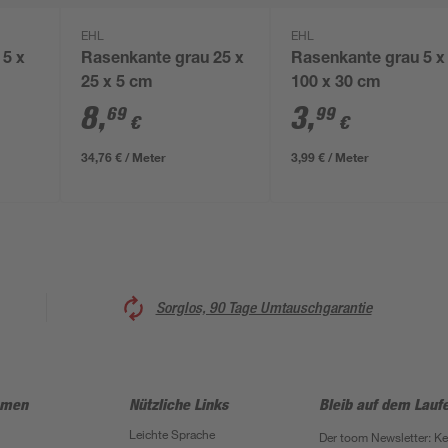
EHL
EHL
 5 x
Rasenkante grau 25 x
Rasenkante grau 5 x
25 x 5 cm
100 x 30 cm
8
,
3
,
69
99
€
€
34,76 € / Meter
3,99 € / Meter
Sorglos, 90 Tage Umtauschgarantie
hmen
Nützliche Links
Bleib auf dem Lauf
Leichte Sprache
Der toom Newsletter: K