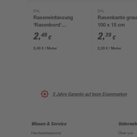
EHL
EHL
Raseneinfassung
Rasenkante grau
'Rasenbord'
100 x 15 cm
beidseitig abgerundet
2
,
2
,
49
39
€
€
5 x 25 x 100 cm grau
2,49 € / Meter
2,39 € / Meter
5 Jahre Garantie auf toom Eigenmarken
Wissen & Service
Unterne
Handwerksservice
Über uns