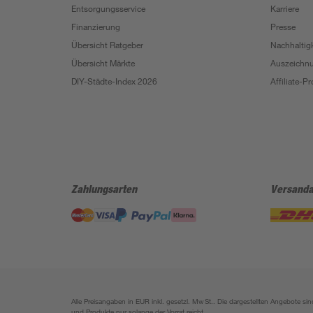
Entsorgungsservice
Karriere
Finanzierung
Presse
Übersicht Ratgeber
Nachhaltigk
Übersicht Märkte
Auszeichn
DIY-Städte-Index 2026
Affiliate-
Zahlungsarten
Versanda
Alle Preisangaben in EUR inkl. gesetzl. MwSt.. Die dargestellten Angebote 
und Produkte nur solange der Vorrat reicht.