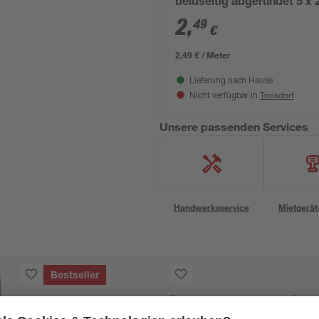
beidseitig abgerundet 5 x 
100 cm grau
2
,
49
€
2,49 € / Meter
Lieferung nach Hause
Troisdorf
Nicht verfügbar in
Unsere passenden Services
Handwerksservice
Mietgerät
Bestseller