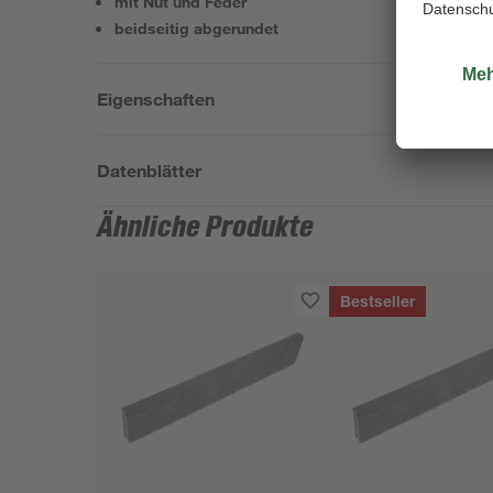
mit Nut und Feder
beidseitig abgerundet
Eigenschaften
Datenblätter
Ähnliche Produkte
Bestseller