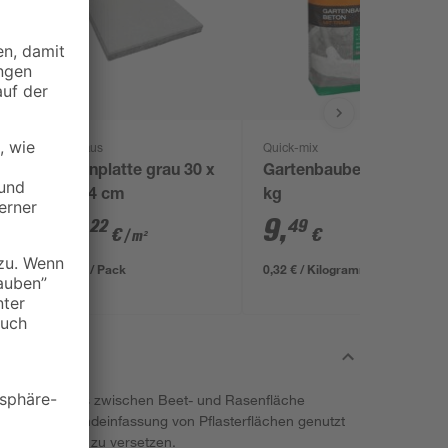
Diephaus
Quick-mix
x
Betonplatte grau 30 x
Gartenbaubeton 30
30 x 4 cm
kg
13
,
9
,
22
49
€
€
/ m²
1,19 € / Pack
0,32 € / Kilogramm
erer Abschluss zwischen Beet- und Rasenfläche
praktische Randeinfassung von Pflasterflächen genutzt
ystem einfach zu versetzen.