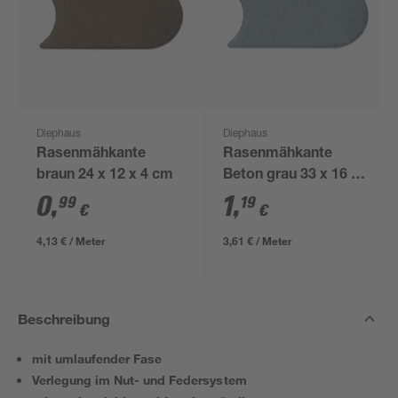
Diephaus
Diephaus
Rasenmähkante
Rasenmähkante
braun 24 x 12 x 4 cm
Beton grau 33 x 16 x 4
cm
0
,
1
,
99
19
€
€
4,13 € / Meter
3,61 € / Meter
Beschreibung
mit umlaufender Fase
Verlegung im Nut- und Federsystem