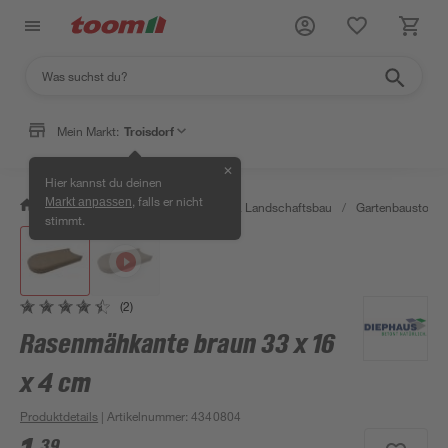
Mein Markt:
Troisdorf
✕
Hier kannst du deinen
, falls er nicht
Markt anpassen
/
Garten & Freizeit
/
Gartenbau & Landschaftsbau
/
Gartenbaustoffe 
stimmt.
(2)
Rasenmähkante braun 33 x 16
x 4 cm
Produktdetails
| Artikelnummer
:
4340804
39