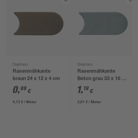
Diephaus
Diephaus
Rasenmähkante
Rasenmähkante
braun 24 x 12 x 4 cm
Beton grau 33 x 16 x 4
cm
0
,
1
,
99
19
€
€
4,13 € / Meter
3,61 € / Meter