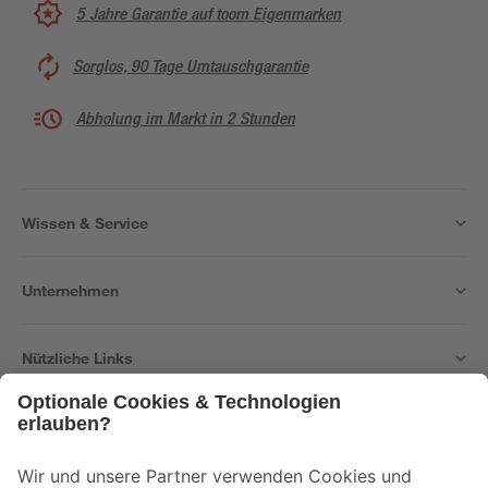
5 Jahre Garantie auf toom Eigenmarken
Sorglos, 90 Tage Umtauschgarantie
Abholung im Markt in 2 Stunden
Wissen & Service
Unternehmen
Nützliche Links
Bleib auf dem Laufenden mit unserem Newsletter
Der toom Newsletter: Keine Angebote und Aktionen mehr verpassen!