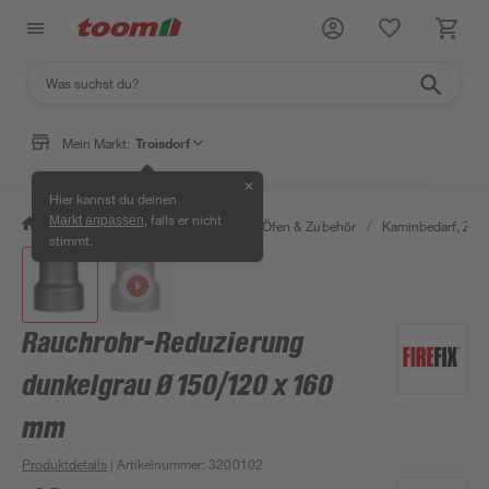
Mein Markt:
Troisdorf
✕
Hier kannst du deinen
, falls er nicht
Markt anpassen
/
Bauen & Renovieren
/
Kamine, Öfen & Zubehör
/
Kaminbedarf, Zube
stimmt.
Rauchrohr-Reduzierung
dunkelgrau Ø 150/120 x 160
mm
Produktdetails
| Artikelnummer
:
3200102