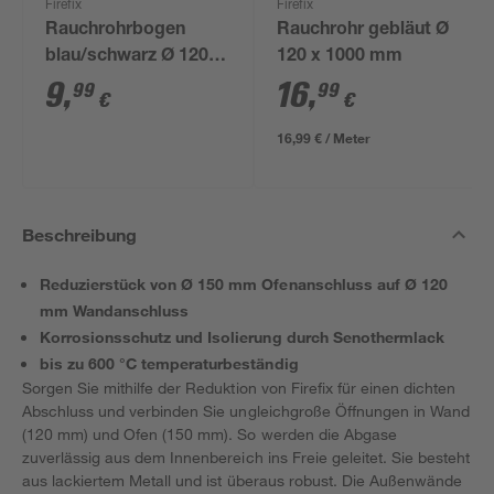
Firefix
Firefix
Rauchrohrbogen
Rauchrohr gebläut Ø
blau/schwarz Ø 120
120 x 1000 mm
mm
9
,
16
,
99
99
€
€
16,99 € / Meter
Beschreibung
Reduzierstück von Ø 150 mm Ofenanschluss auf Ø 120
mm Wandanschluss
Korrosionsschutz und Isolierung durch Senothermlack
bis zu 600 °C temperaturbeständig
Sorgen Sie mithilfe der Reduktion von Firefix für einen dichten
Abschluss und verbinden Sie ungleichgroße Öffnungen in Wand
(120 mm) und Ofen (150 mm). So werden die Abgase
zuverlässig aus dem Innenbereich ins Freie geleitet. Sie besteht
aus lackiertem Metall und ist überaus robust. Die Außenwände