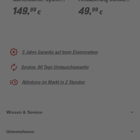
Gartenkamin 'Sydney'
Reduzierung schwarz
braun Ø 20 x 100 cm
Ø 150/120 x 160 mm
149
,
49
,
99
99
€
€
5 Jahre Garantie auf toom Eigenmarken
Sorglos, 90 Tage Umtauschgarantie
Abholung im Markt in 2 Stunden
Wissen & Service
Unternehmen