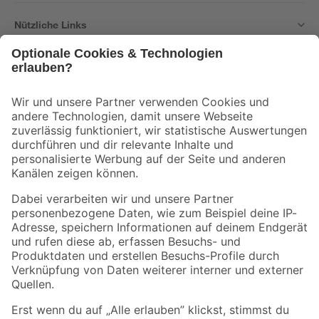
Nützliche Links
Bleib auf dem Laufenden mit unserem Newsletter
Der toom Newsletter: Keine Angebote und Aktionen mehr verpassen!
Zur Newsletter Anmeldung
Folge uns
Zahlungsarten
Versandarten
Sicher einkaufen