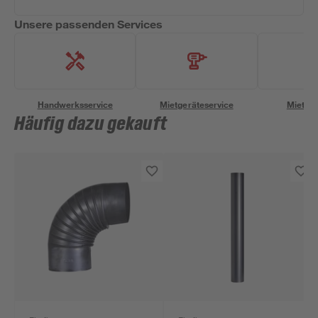
Unsere passenden Services
Handwerksservice
Mietgeräteservice
Miettra
Häufig dazu gekauft