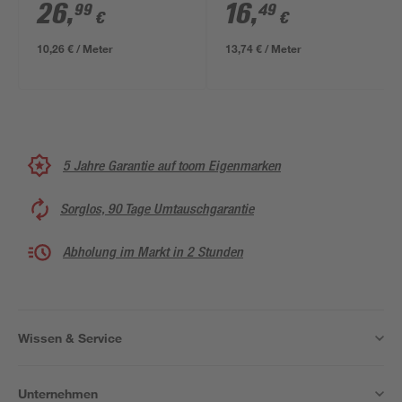
300 x 19 mm
400 x 16 mm
26
,
16
,
99
49
€
€
10,26 € / Meter
13,74 € / Meter
5 Jahre Garantie auf toom Eigenmarken
Sorglos, 90 Tage Umtauschgarantie
Abholung im Markt in 2 Stunden
Wissen & Service
Unternehmen