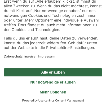
Jetzt die toom-App herunterladen
Alle Preisangaben in EUR inkl. gesetzl. MwSt.. Die dargestellten Angebote sind unter
Umständen nicht in allen Märkten verfügbar. Die angegebenen Verfügbarkeiten beziehen
sich auf den unter "Mein Markt" ausgewählten toom Baumarkt. Alle Angebote und
Produkte nur solange der Vorrat reicht.
*Paketversand ab 59 € versandkostenfrei, gilt nicht für Artikel mit Speditionsversand, hier
fallen zusätzliche Versandkosten an.
Datenschutz
Privatsphäre
Impressum
AGB
Nutzungsbedingungen
Widerrufsrecht
Vertrag widerrufen
Barrierefreiheit
© 2026 toom Baumarkt GmbH