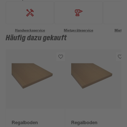
Handwerksservice
Mietgeräteservice
Miettra
Häufig dazu gekauft
Regalboden
Regalboden