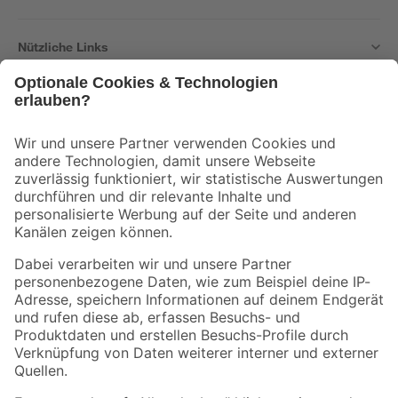
Nützliche Links
Bleib auf dem Laufenden mit unserem Newsletter
Der toom Newsletter: Keine Angebote und Aktionen mehr verpassen!
Zur Newsletter Anmeldung
Folge uns
Zahlungsarten
Versandarten
Sicher einkaufen