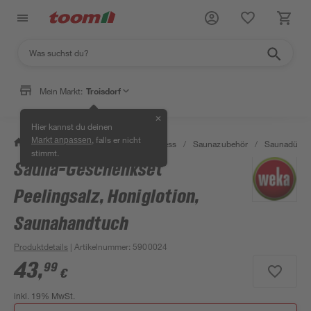
Mein Markt:
Troisdorf
✕
Hier kannst du deinen
, falls er nicht
Markt anpassen
/
Bad & Sanitär
/
Sauna & Wellness
/
Saunazubehör
/
Saunadüfte 
stimmt.
Sauna-Geschenkset
Peelingsalz, Honiglotion,
Saunahandtuch
Produktdetails
| Artikelnummer
:
5900024
43
,
99
€
inkl. 19% MwSt.