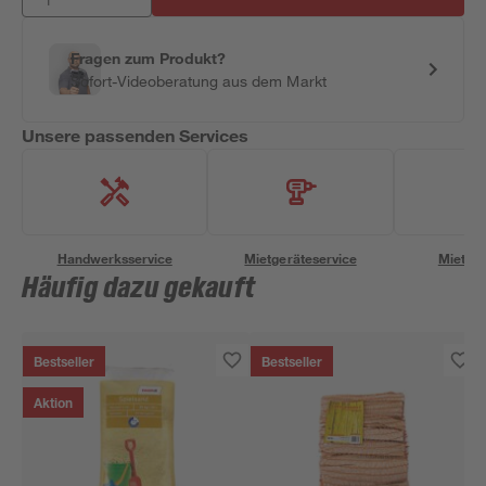
Fragen zum Produkt?
Sofort-Videoberatung aus dem Markt
Unsere passenden Services
Handwerksservice
Mietgeräteservice
Miettra
Häufig dazu gekauft
Bestseller
Bestseller
Aktion