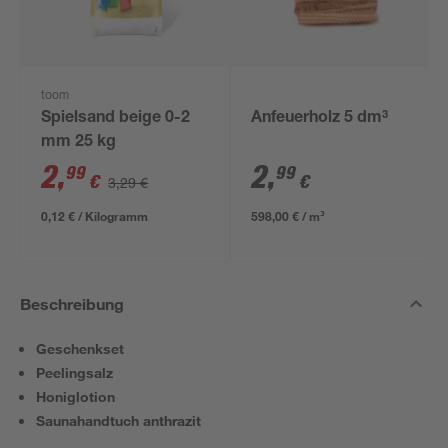
toom
Spielsand beige 0-2
Anfeuerholz 5 dm³
mm 25 kg
2
,
2
,
99
99
€
€
3,29 €
0,12 € / Kilogramm
598,00 € / m³
Beschreibung
Geschenkset
Peelingsalz
Honiglotion
Saunahandtuch anthrazit