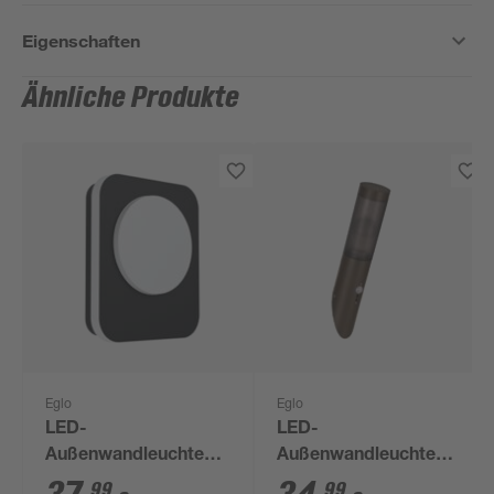
Eigenschaften
Ähnliche Produkte
Eglo
Eglo
LED-
LED-
Außenwandleuchte
Außenwandleuchte
'Madriz' 3,6 W 740 lm
'Helsinki' mit
99
99