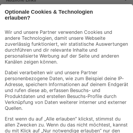
Bleib auf dem Laufenden mit unserem Newsletter
Der toom Newsletter: Keine Angebote und Aktionen mehr verpassen!
Zur Newsletter Anmeldung
Folge uns
Zahlungsarten
Versandarten
Sicher einkaufen
Jetzt die toom-App herunterladen