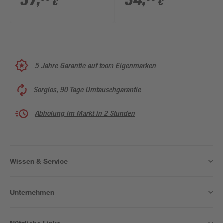
37
,
34
,
€
€
warmweiß IP 44 5 x
Bewegungssensor 15
23 x 19 cm
W IP 44 Ø 7,5 x 40 cm
5 Jahre Garantie auf toom Eigenmarken
Sorglos, 90 Tage Umtauschgarantie
Abholung im Markt in 2 Stunden
Wissen & Service
Unternehmen
Nützliche Links