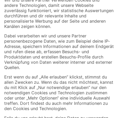
Zur Newsletter Anmeldung
Folge uns
Zahlungsarten
Versandarten
Sicher einkaufen
Jetzt die toom-App herunterladen