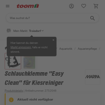
Mein Markt:
Troisdorf
✕
Hier kannst du deinen
, falls er nicht
Markt anpassen
/
Garten & Freizeit
/
Tierbedarf
/
Aquaristik
/
Aquarienpflege
/
S
stimmt.
Schlauchklemme "Easy
Clean" für Kiesreiniger
Produktdetails
| Artikelnummer
:
2752046
Aktuell nicht verfügbar