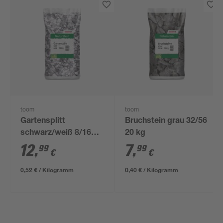
toom
toom
Gartensplitt
Bruchstein grau 32/56
schwarz/weiß 8/16
20 kg
mm 25 kg
12
,
7
,
99
99
€
€
0,52 € / Kilogramm
0,40 € / Kilogramm