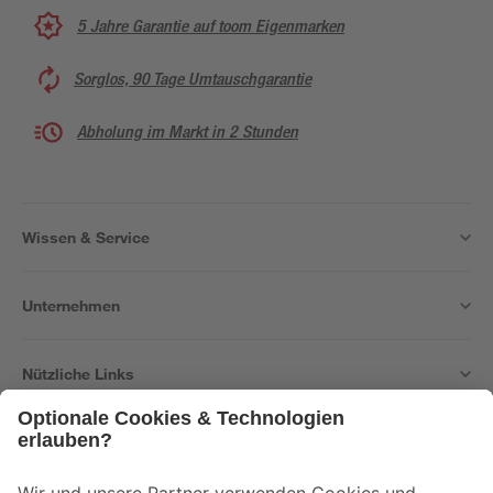
5 Jahre Garantie auf toom Eigenmarken
Sorglos, 90 Tage Umtauschgarantie
Abholung im Markt in 2 Stunden
Wissen & Service
Unternehmen
Nützliche Links
Bleib auf dem Laufenden mit unserem Newsletter
Der toom Newsletter: Keine Angebote und Aktionen mehr verpassen!