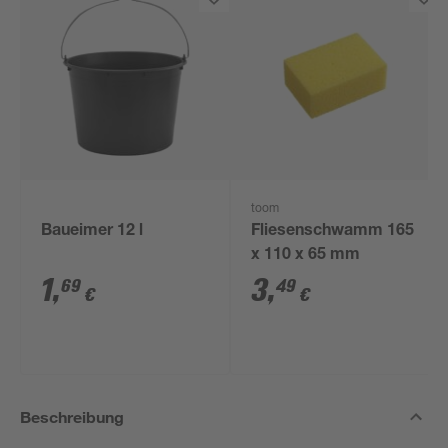
toom
Baueimer 12 l
Fliesenschwamm 165
x 110 x 65 mm
1
,
3
,
69
49
€
€
Beschreibung