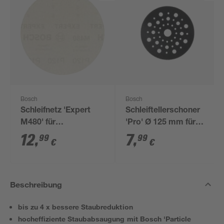
Bosch
Bosch
Schleifnetz 'Expert
Schleiftellerschoner
M480' für
'Pro' Ø 125 mm für
Exzenterschleifer Ø
Exzenterschleifer 2
12
,
7
,
99
99
€
€
125 mm G 120
Stück
5 Stück
Beschreibung
bis zu 4 x bessere Staubreduktion
hocheffiziente Staubabsaugung mit Bosch 'Particle