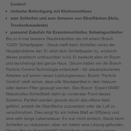
Control'
einfache Befestigung mit Klettverschluss
zum Schleifen und zum Anrauen von Oberflächen (Holz,
Trockenbauwände)
passend Zubehör für Exzenterschleifer, Schwingschleifer
Bis zu 4-mal bessere Staubreduktion als mit einem Bosch
'C420' Schleifpapier - Staub stellt beim Schleifen eines der
Hauptprobleme dar. Er setzt dein Schleifpapier zu, wodurch
dieses praktisch unbrauchbar wird. Er bedeckt alles im Raum
und durchdringt das ganze Haus. Darum haben wir die Bosch
Particle Control-Technologie entwickelt – für staubreduziertes
Arbeiten auf einem neuen Leistungsniveau. Bosch 'Particle
Control' stellt sicher, dass alle Staubpartikel in dein Vakuum
oder deinen Filter gesaugt werden. Das Bosch 'Expert M480'
Netzstruktur-Schleifblatt steht an vorderster Front dieses
Systems: Partikel werden gerade durch das offene Netz
geführt, anstatt die Oberfläche zuzusetzen oder die Luft zu
verschmutzen. Dies sorgt für ein hohes Maß an Effizienz und
eine sehr lange Lebensdauer. Es war nicht einfach, Staub beim
Schleifen zu reduzieren, aber wir haben eine Lösung gefunden.
Dieses Bosch 'Expert M480' Schleifnetz verwendet unsere