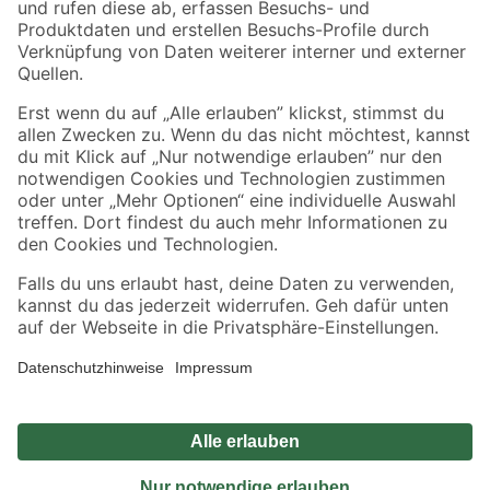
Sicher einkaufen
Jetzt die toom-App herunterladen
Alle Preisangaben in EUR inkl. gesetzl. MwSt.. Die dargestellten Angebote sind unter
Umständen nicht in allen Märkten verfügbar. Die angegebenen Verfügbarkeiten beziehen
sich auf den unter "Mein Markt" ausgewählten toom Baumarkt. Alle Angebote und
Produkte nur solange der Vorrat reicht.
*Paketversand ab 59 € versandkostenfrei, gilt nicht für Artikel mit Speditionsversand, hier
fallen zusätzliche Versandkosten an.
Datenschutz
Privatsphäre
Impressum
AGB
Nutzungsbedingungen
Widerrufsrecht
Vertrag widerrufen
Barrierefreiheit