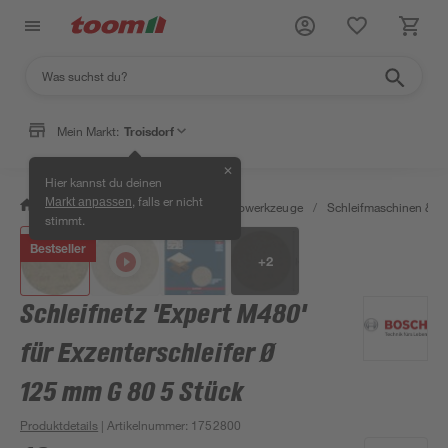
Mein Markt:
Troisdorf
✕
Hier kannst du deinen
, falls er nicht
Markt anpassen
/
Werkstatt & Maschinen
/
Elektrowerkzeuge
/
Schleifmaschinen & T
stimmt.
Bestseller
+
2
Schleifnetz 'Expert M480'
für Exzenterschleifer Ø
125 mm G 80 5 Stück
Produktdetails
| Artikelnummer
:
1752800