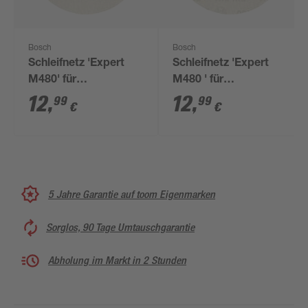
Bosch
Bosch
Schleifnetz 'Expert
Schleifnetz 'Expert
M480' für
M480 ' für
Exzenterschleifer Ø
Exzenterschleifer Ø
12
,
12
,
99
99
€
€
125 mm G 120
125 mm G 320
5 Stück
5 Stück
5 Jahre Garantie auf toom Eigenmarken
Sorglos, 90 Tage Umtauschgarantie
Abholung im Markt in 2 Stunden