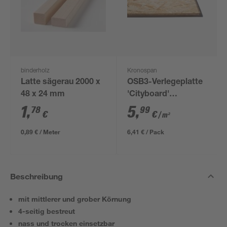
binderholz
Kronospan
Latte sägerau 2000 x
OSB3-Verlegeplatte
48 x 24 mm
'Cityboard'
ungeschliffen 1690 x
1
,
5
,
78
99
€
€
/ m²
634 x 12 mm
0,89 € / Meter
6,41 € / Pack
Beschreibung
mit mittlerer und grober Körnung
4-seitig bestreut
nass und trocken einsetzbar