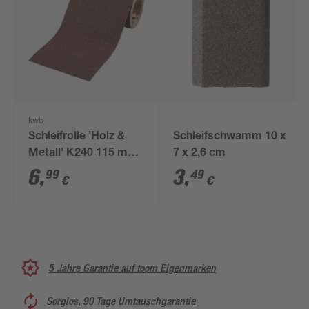
kwb
Schleifrolle 'Holz &
Schleifschwamm 10 x
Metall' K240 115 mm
7 x 2,6 cm
x 5 m
6
,
3
,
99
49
€
€
5 Jahre Garantie auf toom Eigenmarken
Sorglos, 90 Tage Umtauschgarantie