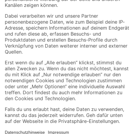
Folge uns
Zahlungsarten
Versandarten
Sicher einkaufen
Jetzt die toom-App herunterladen
Alle Preisangaben in EUR inkl. gesetzl. MwSt.. Die dargestellten Angebote sind unter
Umständen nicht in allen Märkten verfügbar. Die angegebenen Verfügbarkeiten beziehen
sich auf den unter "Mein Markt" ausgewählten toom Baumarkt. Alle Angebote und
Produkte nur solange der Vorrat reicht.