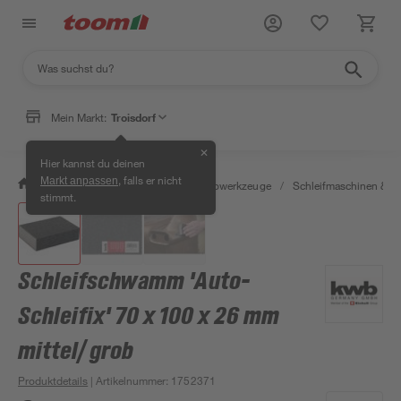
Mein Markt:
Troisdorf
✕
Hier kannst du deinen
, falls er nicht
Markt anpassen
/
Werkstatt & Maschinen
/
Elektrowerkzeuge
/
Schleifmaschinen & T
stimmt.
Schleifschwamm 'Auto-
Schleifix' 70 x 100 x 26 mm
mittel/ grob
Produktdetails
| Artikelnummer
:
1752371