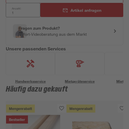
Anzahl:
Artikel anfragen
Fragen zum Produkt?
Sofort-Videoberatung aus dem Markt
Unsere passenden Services
Handwerksservice
Mietgeräteservice
Miettra
Häufig dazu gekauft
Mengenrabatt
Mengenrabatt
Bestseller