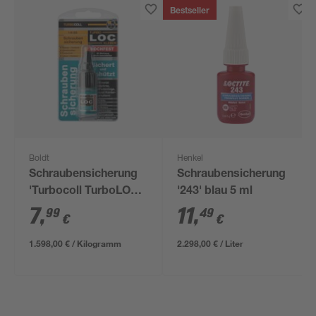
Bestseller
Boldt
Henkel
Schraubensicherung
Schraubensicherung
'Turbocoll TurboLOC'
'243' blau 5 ml
hochfest 5 g
7
,
11
,
99
49
€
€
1.598,00 € / Kilogramm
2.298,00 € / Liter