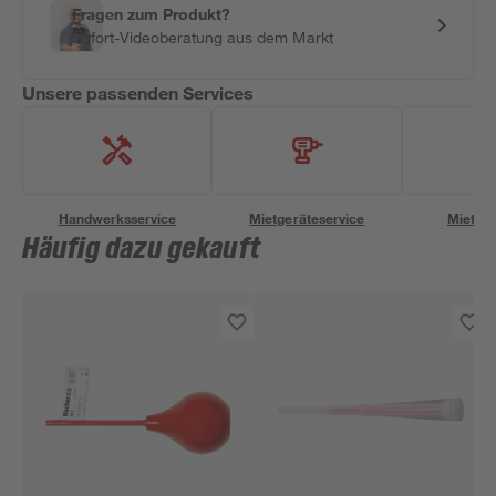
Fragen zum Produkt?
Sofort-Videoberatung aus dem Markt
Unsere passenden Services
Handwerksservice
Mietgeräteservice
Miettra
Häufig dazu gekauft