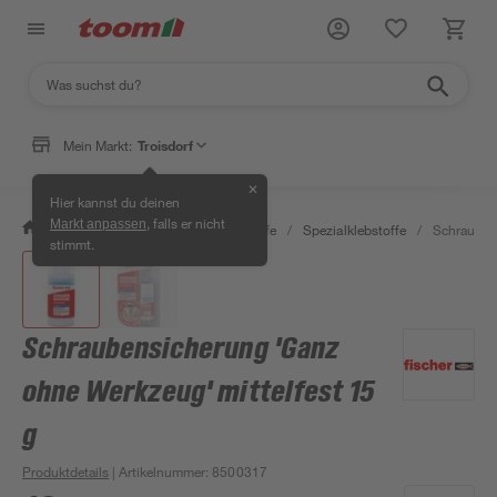
Mein Markt:
Troisdorf
✕
Hier kannst du deinen
, falls er nicht
Markt anpassen
/
Bauen & Renovieren
/
Klebstoffe
/
Spezialklebstoffe
/
Schraubens
stimmt.
Schraubensicherung 'Ganz
ohne Werkzeug' mittelfest 15
g
Produktdetails
| Artikelnummer
:
8500317