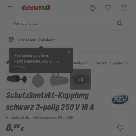
Mein Markt:
Troisdorf
✕
Hier kannst du deinen
, falls er nicht
Markt anpassen
/
Bauen & Renovieren
/
Elektroinstallation
/
Stecker, Kupplungen & S
stimmt.
+
3
Schutzkontakt-Kupplung
schwarz 3-polig 250 V 16 A
Produktdetails
| Artikelnummer
:
9455589
6
,
99
€