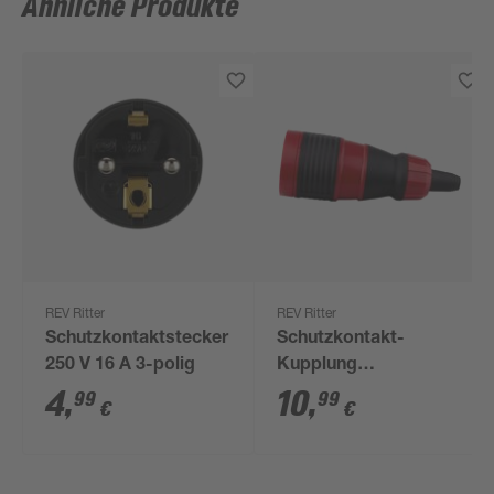
Ähnliche Produkte
REV Ritter
REV Ritter
Schutzkontaktstecker
Schutzkontakt-
250 V 16 A 3-polig
Kupplung
rot/schwarz 3-polig
4
,
10
,
99
99
€
€
250 V 16 A