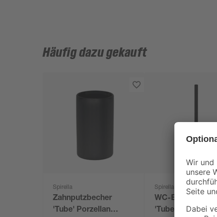
Häufig dazu gekauft
Spirella
Spirella
Zahnputzbecher
WC-Bürstengarni
'Tube' Porzellan
'Tube' Porzellan