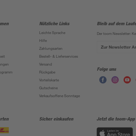
hmen
Nützliche Links
Bleib auf dem Lauf
Leichte Sprache
Der toom Newsletter: K
Hilfe
Zur Newsletter 
Zahlungsarten
eit
Bestell- & Lieferservices
ungen
Versand
Folge uns
Programm
Rückgabe
Vorteilskarte
Gutscheine
Verkaufsoffene Sonntage
rten
Sicher einkaufen
Jetzt die toom-App