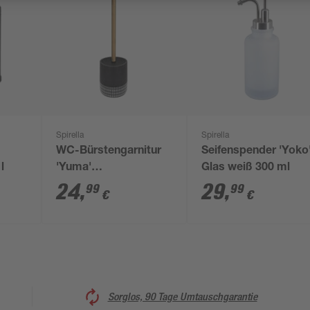
Spirella
Spirella
WC-Bürstengarnitur
Seifenspender 'Yoko
l
'Yuma'
Glas weiß 300 ml
dunkelgrau/weiß Ø 10
24
,
29
,
99
99
€
€
x 36 cm
Sorglos, 90 Tage Umtauschgarantie