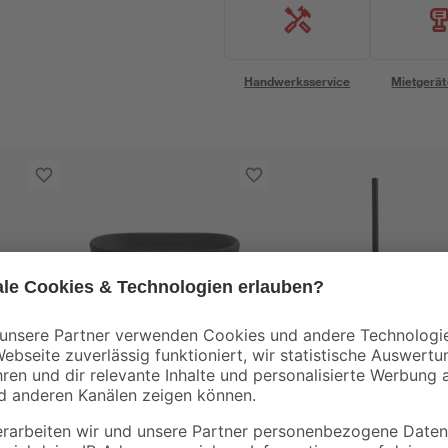
Handwerksservice
Mietgerät
Spirella
Spirella
tur
Seifenschale 'Maonie'
WC-Bürstengarnitur
Keramik schwarz 13,4
'Maonie' Keramik