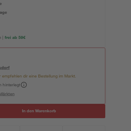
e
tage
 |
frei ab 59€
sdorf
 empfehlen dir eine Bestellung im Markt.
h hinterlegt
 Märkten
In den Warenkorb