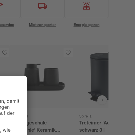
eservice
Miettransporter
Energie sparen
Spirella
Spirella
Ablageschale
Treteimer 'Adelar'
'Maonie' Keramik
schwarz 3 l