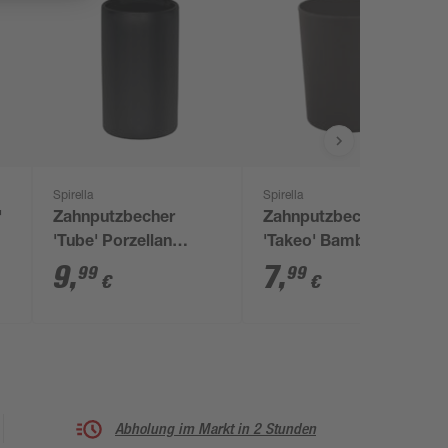
Spirella
Spirella
'
Zahnputzbecher
Zahnputzbecher
'Tube' Porzellan
'Takeo' Bambusfasern
schwarz Ø 7 x 11,5
anthrazit Ø 7,4 x 9,2
9
,
7
,
99
99
€
€
cm
cm
Abholung im Markt in 2 Stunden