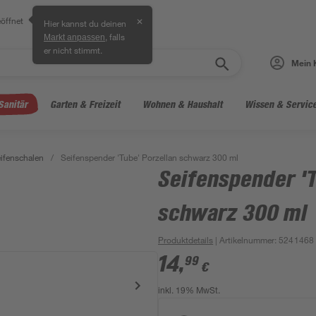
öffnet
✕
Hier kannst du deinen
, falls
Markt anpassen
er nicht stimmt.
Mein 
Sanitär
Garten & Freizeit
Wohnen & Haushalt
Wissen & Servic
ifenschalen
/
Seifenspender 'Tube' Porzellan schwarz 300 ml
Seifenspender 'T
schwarz 300 ml
Produktdetails
| Artikelnummer
:
5241468
14
,
99
€
inkl. 19% MwSt.