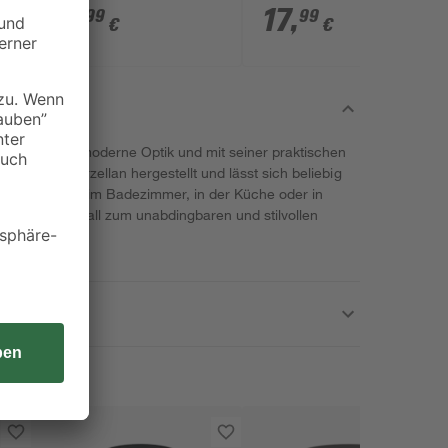
8
schwarz 25,7 x 11,5 x
11
,
17
,
99
99
€
€
2,8 cm
 durch seine moderne Optik und mit seiner praktischen
wertigem Porzellan hergestellt und lässt sich beliebig
hl befüllen. Ob im Badezimmer, in der Küche oder in
er wird überall zum unabdingbaren und stilvollen