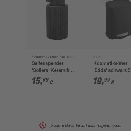
Schöner Wohnen Kollektion
toom
Seifenspender
Kosmetikeimer
'Soliera' Keramik
'Edda' schwarz 5 
schwarz 400 ml
15
,
19
,
69
99
€
€
5 Jahre Garantie auf toom Eigenmarken