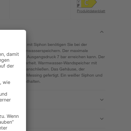
Produktdatenblatt
ängespeicher mit Siphon benötigen Sie bei der
chlossenen Warmwasserspeichern. Der maximale
en, wobei der Ausgangsdruck 7 bar erreichen kann. Der
ür erhöhte Sicherheit. Warmwasser-Wandspeicher mit
n sich hiermit anschließen. Das Gehäuse, der
til sind aus Messing gefertigt. Ein weißer Siphon und
ieferumfang enthalten.