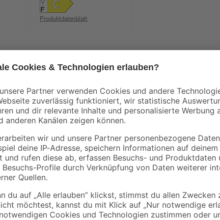
Produktdatenblatt
Die Sicherheitsgruppe 00423 für H
Installation von druckfest anges
Eingangsdruck kann 10 bar betrag
 von 4 kW
integrierte Druckminderer sorgt f
ichern
einer Nennleistung von 4 kW lasse
Kugelhahn sowie das Rückschlagven
das Installationszubehör sind im L