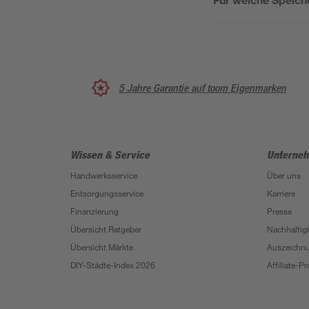
5 Jahre Garantie auf toom Eigenmarken
Wissen & Service
Unterne
Handwerksservice
Über uns
Entsorgungsservice
Karriere
Finanzierung
Presse
Übersicht Ratgeber
Nachhaltigk
Übersicht Märkte
Auszeichn
DIY-Städte-Index 2026
Affiliate-