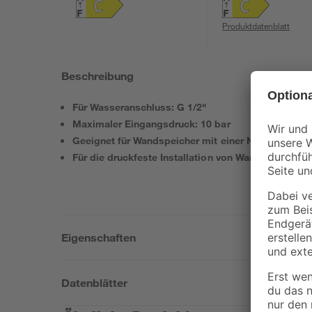
Produktdatenblatt
Beschreibung
Für Wasseranschluss: G 1/2"
Maximaler Eingangsdruck: 10 bar
Geeignet für Wandspeicher mit einer Nennleistung
Für die druckfeste Installation von Warmwasserspe
Eigenschaften
Datenblätter