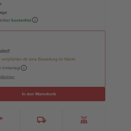
e
tage
rtikel
kostenfrei
sdorf
 empfehlen dir eine Bestellung im Markt.
h hinterlegt
 Märkten
In den Warenkorb