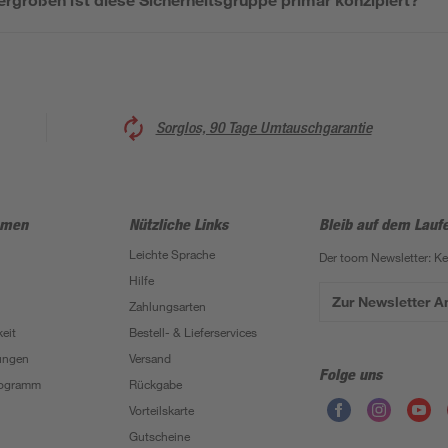
Sorglos, 90 Tage Umtauschgarantie
hmen
Nützliche Links
Bleib auf dem Lauf
Leichte Sprache
Der toom Newsletter: K
Hilfe
Zur Newsletter 
Zahlungsarten
eit
Bestell- & Lieferservices
ungen
Versand
Folge uns
Programm
Rückgabe
Vorteilskarte
Gutscheine