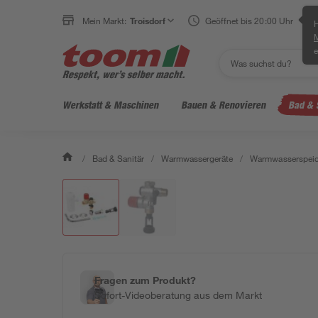
Mein Markt:
Troisdorf
Geöffnet bis 20:00 Uhr
H
e
Werkstatt & Maschinen
Bauen & Renovieren
Bad & 
/
Bad & Sanitär
/
Warmwassergeräte
/
Warmwasserspeic
Fragen zum Produkt?
Sofort-Videoberatung aus dem Markt