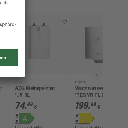
AEG
Regent
r
AEG Kleinspeicher
Warmwasserspeicher
'U5' 5L
'REG VR PL EU' 80 l
74
,
199
,
99
99
€
€
Produktdatenblatt
Produktdatenblatt