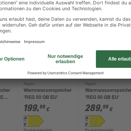
Regent
Regent
cher
Warmwasserspeicher
Warmwasserspeiche
 EU'
'REG 50 QB EU'
'REG 80 QB EU'
199
,
289
,
99
99
€
€
Produktdatenblatt
Produktdatenblatt