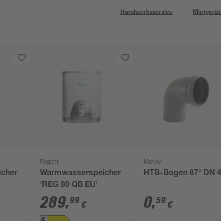
Handwerksservice
Mietgerät
Regent
Marley
cher
Warmwasserspeicher
HTB-Bogen 87° DN 
'REG 80 QB EU'
289
,
0
,
99
59
€
€