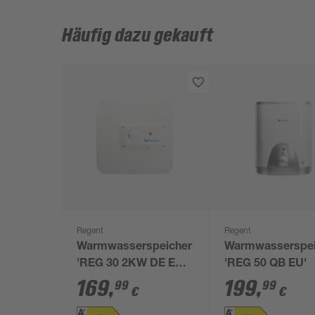
Häufig dazu gekauft
Regent
Regent
Warmwasserspeicher
Warmwasserspei
'REG 30 2KW DE EU'
'REG 50 QB EU'
30 l
169
,
199
,
99
99
€
€