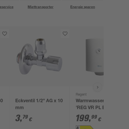
eservice
Miettransporter
Energie sparen
Regent
40
Eckventil 1/2" AG x 10
Warmwasserspeicher
mm
'REG VR PL EU' 80 l
3
,
199
,
79
99
€
€