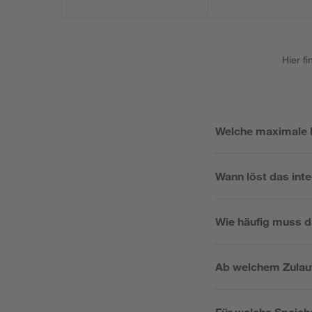
Hier f
Welche maximale 
Wann löst das inte
Wie häufig muss d
Ab welchem Zulaufd
Für welche Speich