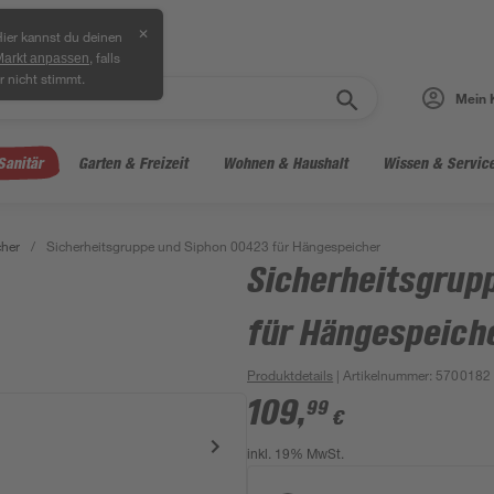
✕
ier kannst du deinen
, falls
Markt anpassen
r nicht stimmt.
Mein 
Sanitär
Garten & Freizeit
Wohnen & Haushalt
Wissen & Servic
her
/
Sicherheitsgruppe und Siphon 00423 für Hängespeicher
Sicherheitsgrup
für Hängespeich
Produktdetails
| Artikelnummer
:
5700182
109
,
99
€
inkl. 19% MwSt.