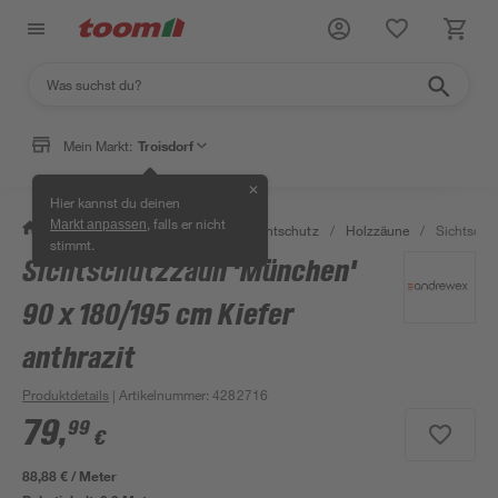
Mein Markt:
Troisdorf
✕
Hier kannst du deinen
, falls er nicht
Markt anpassen
/
Garten & Freizeit
/
Zäune & Sichtschutz
/
Holzzäune
/
Sichtschu
stimmt.
Sichtschutzzaun 'München'
90 x 180/195 cm Kiefer
anthrazit
Produktdetails
| Artikelnummer
:
4282716
79
,
99
€
88,88 € / Meter