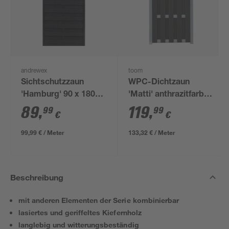
andrewex
toom
Sichtschutzzaun
WPC-Dichtzaun
'Hamburg' 90 x 180
'Matti' anthrazitfarben
cm Kiefer anthrazit
90 x 180 cm
89
,
119
,
99
99
€
€
99,99 € / Meter
133,32 € / Meter
Beschreibung
mit anderen Elementen der Serie kombinierbar
lasiertes und geriffeltes Kiefernholz
langlebig und witterungsbeständig