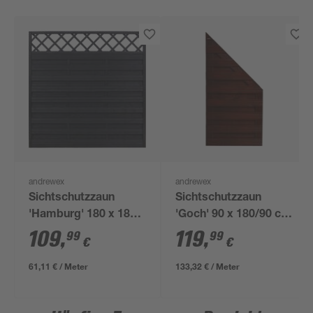
andrewex
andrewex
Sichtschutzzaun
Sichtschutzzaun
'Hamburg' 180 x 180
'Goch' 90 x 180/90 cm
cm Kiefer anthrazit
Kiefer braun
109
,
119
,
99
99
€
€
61,11 € / Meter
133,32 € / Meter