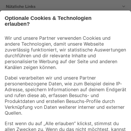
Nützliche Links
Bleib auf dem Laufenden mit unserem Newsletter
Der toom Newsletter: Keine Angebote und Aktionen mehr verpassen!
Zur Newsletter Anmeldung
Folge uns
Zahlungsarten
Versandarten
Sicher einkaufen