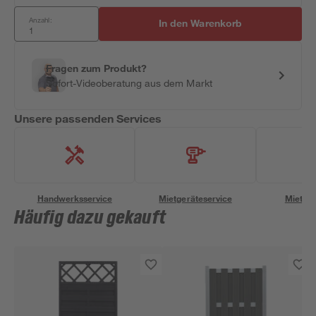
Anzahl:
In den Warenkorb
Fragen zum Produkt?
Sofort-Videoberatung aus dem Markt
Unsere passenden Services
Handwerksservice
Mietgeräteservice
Miettra
Häufig dazu gekauft