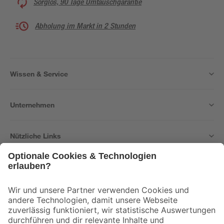
Sorglos, 90 Tage Umtauschgarantie
Abholung im Markt in 2 Stunden
Wissen & Service
Unternehmen
Nützliche Links
Bleib auf dem Laufenden mit unserem Newsletter
Der toom Newsletter: Keine Angebote und Aktionen mehr verpassen!
Zur Newsletter Anmeldung