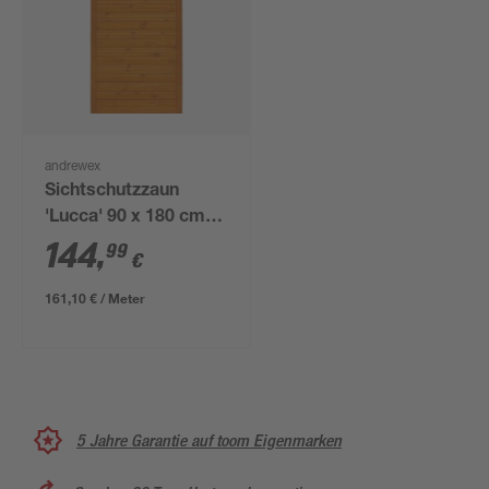
andrewex
Sichtschutzzaun
'Lucca' 90 x 180 cm
pinie
144
,
99
€
161,10 € / Meter
5 Jahre Garantie auf toom Eigenmarken