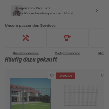
Fragen zum Produkt?
Sofort-Videoberatung aus dem Markt
Unsere passenden Services
Handwerksservice
Mietgeräteservice
Miettra
Häufig dazu gekauft
Bestseller