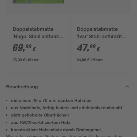
Doppelstabmatte
Doppelstabmatte
'Hugo' Stahl anthrazit
'Ivar' Stahl anthrazit
200 x 180 cm
200 x 123 cm
69
,
47
,
99
99
€
€
35,00 € / Meter
24,00 € / Meter
Beschreibung
mit einem 40 x 70 mm starken Rahmen
aus Nadelholz, farbig lasiert und edelstahlverschraubt
glatt gehobelte Oberflächen
aus FSC®-zertifiziertem Holz
konstruktiver Holzschutz durch Drainagenut
Wenn du in deinem Garten von störenden Blicken verschont