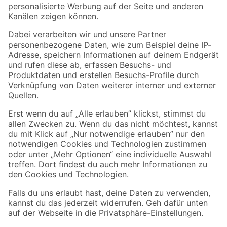
Folge uns
Zahlungsarten
Versandarten
Sicher einkaufen
Jetzt die toom-App herunterladen
Alle Preisangaben in EUR inkl. gesetzl. MwSt.. Die dargestellten Angebote sind unter
Umständen nicht in allen Märkten verfügbar. Die angegebenen Verfügbarkeiten beziehen
sich auf den unter "Mein Markt" ausgewählten toom Baumarkt. Alle Angebote und