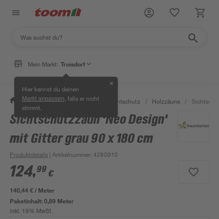
Mein Markt:
Troisdorf
✕
Hier kannst du deinen
, falls er nicht
Markt anpassen
/
Garten & Freizeit
/
Zäune & Sichtschutz
/
Holzzäune
/
Sichtschut
stimmt.
Sichtschutzzaun 'Neo Design'
mit Gitter grau 90 x 180 cm
Produktdetails
| Artikelnummer
:
4280910
124
,
99
€
140,44 € / Meter
Paketinhalt:
0,89 Meter
inkl. 19% MwSt.