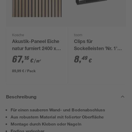
Kosche
toom
Akustik-Paneel Eiche
Clips für
natur furniert 2400 x
Sockelleisten 'Nr. 1'
561 x 19 mm
schwarz, 20 Stück
67
,
8
,
16
49
€
€
/ m²
89,99 € / Pack
Beschreibung
Für einen sauberen Wand- und Bodenabschluss
Aus robustem Material mit folierter Oberfläche
Montage durch Kleben oder Nageln
Endlos verlegbar