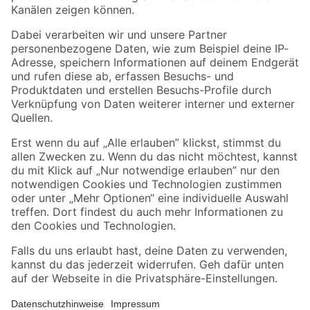
Folge uns
Zahlungsarten
Versandarten
Sicher einkaufen
Jetzt die toom-App herunterladen
Alle Preisangaben in EUR inkl. gesetzl. MwSt.. Die dargestellten Angebote sind unter
Umständen nicht in allen Märkten verfügbar. Die angegebenen Verfügbarkeiten beziehen
sich auf den unter "Mein Markt" ausgewählten toom Baumarkt. Alle Angebote und
Produkte nur solange der Vorrat reicht.