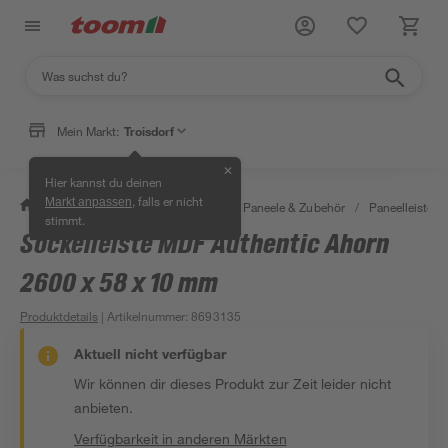
Mein Markt:
Troisdorf
✕
Hier kannst du deinen
, falls er nicht
Markt anpassen
/
Bauen & Renovieren
/
Holz
/
Paneele & Zubehör
/
Paneelleisten
stimmt.
Sockelleiste MDF Authentic Ahorn
2600 x 58 x 10 mm
Produktdetails
| Artikelnummer
:
8693135
Aktuell nicht verfügbar
Wir können dir dieses Produkt zur Zeit leider nicht
anbieten.
Verfügbarkeit in anderen Märkten