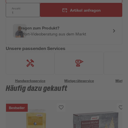
Anzahl:
Artikel anfragen
Fragen zum Produkt?
Sofort-Videoberatung aus dem Markt
Unsere passenden Services
Handwerksservice
Mietgeräteservice
Miettra
Häufig dazu gekauft
Bestseller