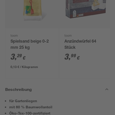
toom
toom
Spielsand beige 0-2
Anzündwürfel 64
mm 25 kg
Stück
3
,
3
,
29
99
€
€
0,13 € / Kilogramm
Beschreibung
für Gartenliegen
mit 60 % Baumwollanteil
Öko-Tex-100-zertifiziert