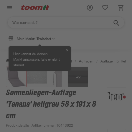
Mein Markt:
Troisdorf
✕
Hier kannst du deinen
, falls er nicht
Markt anpassen
/
Garten & Freizeit
/
Gartenmöbel
/
Auflagen
/
Auflagen für Relaxl
stimmt.
+
2
Sonnenliegen-Auflage
'Tanana' hellgrau 58 x 191 x 8
cm
Produktdetails
| Artikelnummer
:
10413622