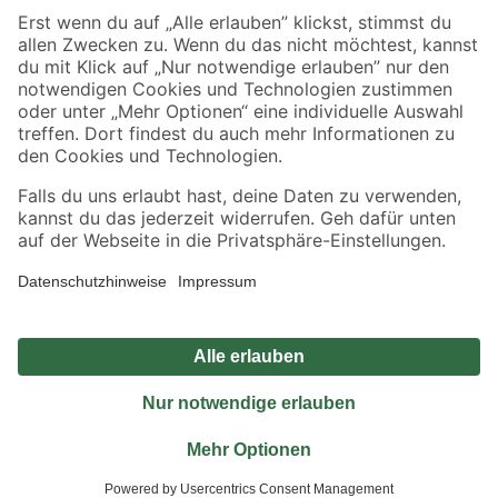
Sicher einkaufen
Jetzt die toom-App herunterladen
Alle Preisangaben in EUR inkl. gesetzl. MwSt.. Die dargestellten Angebote sind unter
Umständen nicht in allen Märkten verfügbar. Die angegebenen Verfügbarkeiten beziehen
sich auf den unter "Mein Markt" ausgewählten toom Baumarkt. Alle Angebote und
Produkte nur solange der Vorrat reicht.
*Paketversand ab 59 € versandkostenfrei, gilt nicht für Artikel mit Speditionsversand, hier
fallen zusätzliche Versandkosten an.
Datenschutz
Privatsphäre
Impressum
AGB
Nutzungsbedingungen
Widerrufsrecht
Vertrag widerrufen
Barrierefreiheit
© 2026 toom Baumarkt GmbH