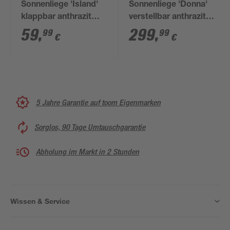
Sonnenliege 'Island'
Sonnenliege 'Donna'
klappbar anthrazit
verstellbar anthrazit
60,5 x 35 x 200 cm
72 x 43 x 197 cm
59
,
299
,
99
99
€
€
5 Jahre Garantie auf toom Eigenmarken
Sorglos, 90 Tage Umtauschgarantie
Abholung im Markt in 2 Stunden
Wissen & Service