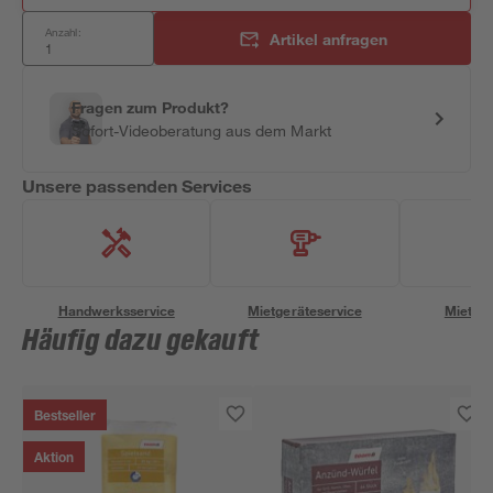
Anzahl:
Artikel anfragen
Fragen zum Produkt?
Sofort-Videoberatung aus dem Markt
Unsere passenden Services
Handwerksservice
Mietgeräteservice
Miettra
Häufig dazu gekauft
Bestseller
Aktion