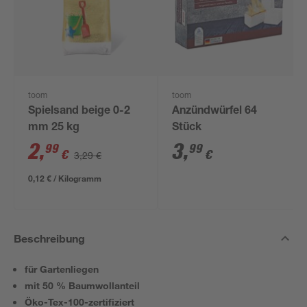
toom
toom
Spielsand beige 0-2
Anzündwürfel 64
mm 25 kg
Stück
2
,
3
,
99
99
€
€
3,29 €
0,12 € / Kilogramm
Beschreibung
für Gartenliegen
mit 50 % Baumwollanteil
Öko-Tex-100-zertifiziert