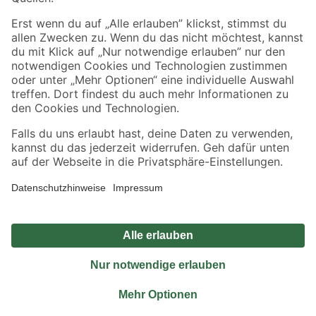
Sicher einkaufen
Jetzt die toom-App herunterladen
Alle Preisangaben in EUR inkl. gesetzl. MwSt.. Die dargestellten Angebote sind unter
Umständen nicht in allen Märkten verfügbar. Die angegebenen Verfügbarkeiten beziehen
sich auf den unter "Mein Markt" ausgewählten toom Baumarkt. Alle Angebote und
Produkte nur solange der Vorrat reicht.
*Paketversand ab 59 € versandkostenfrei, gilt nicht für Artikel mit Speditionsversand, hier
fallen zusätzliche Versandkosten an.
Datenschutz
Privatsphäre
Impressum
AGB
Nutzungsbedingungen
Widerrufsrecht
Vertrag widerrufen
Barrierefreiheit
© 2026 toom Baumarkt GmbH