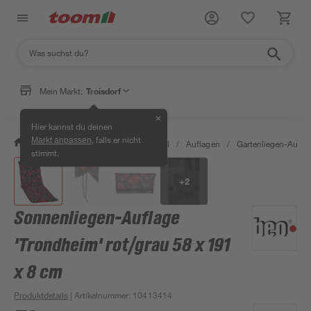
Mein Markt:
Troisdorf
✕
Hier kannst du deinen
, falls er nicht
Markt anpassen
/
Garten & Freizeit
/
Gartenmöbel
/
Auflagen
/
Gartenliegen-Aufla
stimmt.
+
2
Sonnenliegen-Auflage
'Trondheim' rot/grau 58 x 191
x 8 cm
Produktdetails
| Artikelnummer
:
10413414