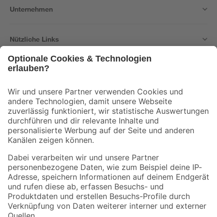
Unternehmen
Nützliche Links
Bleib auf dem Laufenden mit unserem Newsletter
Der toom Newsletter: Keine Angebote und Aktionen mehr verpassen!
Zur Newsletter Anmeldung
Folge uns
Zahlungsarten
Versandarten