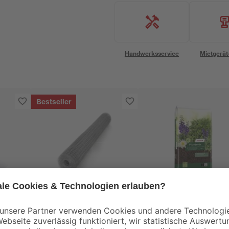
Handwerksservice
Mietgerät
Bestseller
toom
toom
0-2
Wühlmausgitter für
Pflanzerde torffrei 60