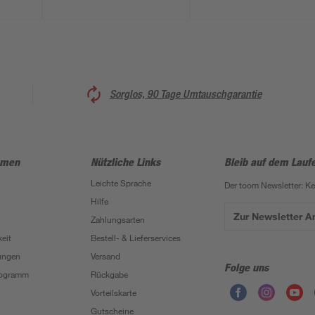
x 291 x 264 cm
Sorglos, 90 Tage Umtauschgarantie
hmen
Nützliche Links
Bleib auf dem Lauf
Leichte Sprache
Der toom Newsletter: K
Hilfe
Zur Newsletter 
Zahlungsarten
eit
Bestell- & Lieferservices
ungen
Versand
Folge uns
Programm
Rückgabe
Vorteilskarte
Gutscheine