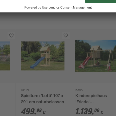
Akubi
Karibu
Spielturm 'Lotti' 107 x
Kinderspielhaus
291 cm naturbelassen
'Frieda'
naturbelassene
499
,
1.139
,
99
00
€
€
 107
nordische Fichte 347