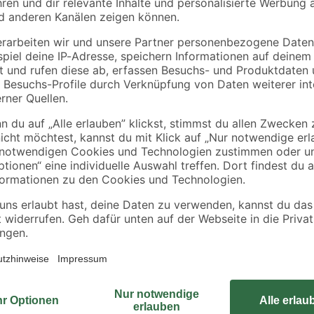
Hochbeete 2,1 x 1,1 m
6
,
12
,
92
99
€
€
/ m²
15,99 € / Pack
0,22 € / Liter
Der Spielturm hat 68 mm x 68 mm 
Satteldach bieten. Die Grundfläch
von 291 cm sind der Ausdruck von
Europas ist der Grundstoff für die
Bedingungen langsam wachsende Ho
dass das Fichtenholz härter als mi
Grundturmes werden mittels Schau