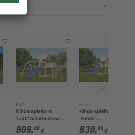
Karibu
Karibu
Kinderspielturm
Kinderspielhaus
'Lotti' naturbelassene
'Frieda'
nordische Fichte 107
naturbelassene
909
,
839
,
00
00
€
€
x 291 x 107 cm
nordische Fichte 107