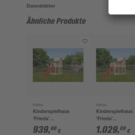
Datenblätter
Ähnliche Produkte
Karibu
Karibu
Kinderspielhaus
Kinderspielhaus
'Frieda'
'Frieda'
naturbelassene
naturbelassene
939
,
1.029
,
00
00
€
€
nordische Fichte 107
nordische Fichte