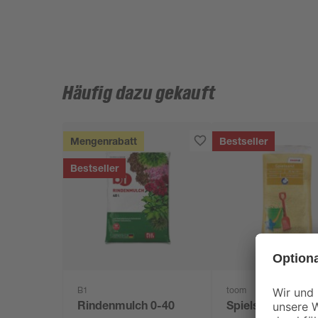
Häufig dazu gekauft
Mengenrabatt
Bestseller
Bestseller
B1
toom
Rindenmulch 0-40
Spielsand beige 