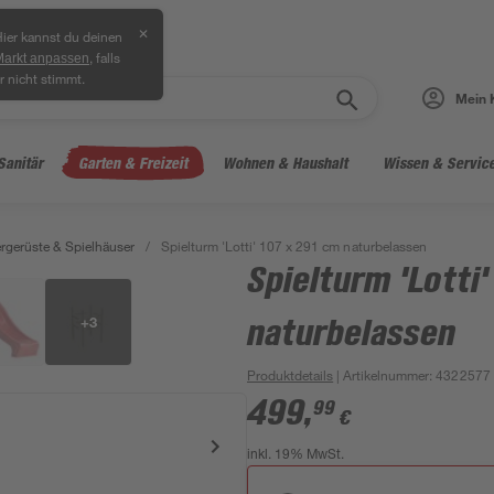
✕
ier kannst du deinen
, falls
Markt anpassen
r nicht stimmt.
Mein 
Sanitär
Garten & Freizeit
Wohnen & Haushalt
Wissen & Servic
ergerüste & Spielhäuser
/
Spielturm 'Lotti' 107 x 291 cm naturbelassen
Spielturm 'Lotti'
+
3
naturbelassen
Produktdetails
| Artikelnummer
:
4322577
499
,
99
€
inkl. 19% MwSt.