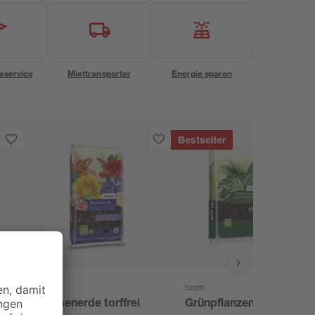
eservice
Miettransporter
Energie sparen
Bestseller
toom
toom
 l
Blumenerde torffrei
Grünpflanzen- und