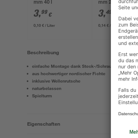
mm 40 l
mm 25 kg
3
,
3
,
99
49
€
€
0,10 € / Liter
0,14 € / Kilogramm
Beschreibung
einfache Montage dank Steck-/Schraubsystem
aus hochwertiger nordischer Fichte
inklusive Wellenrutsche
naturbelassen
Spielturm
Eigenschaften