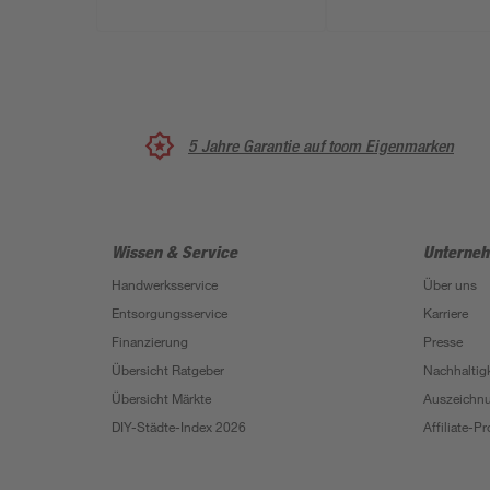
x 291 x 107 cm
x 291 x 107 cm
5 Jahre Garantie auf toom Eigenmarken
Wissen & Service
Unterne
Handwerksservice
Über uns
Entsorgungsservice
Karriere
Finanzierung
Presse
Übersicht Ratgeber
Nachhaltigk
Übersicht Märkte
Auszeichn
DIY-Städte-Index 2026
Affiliate-