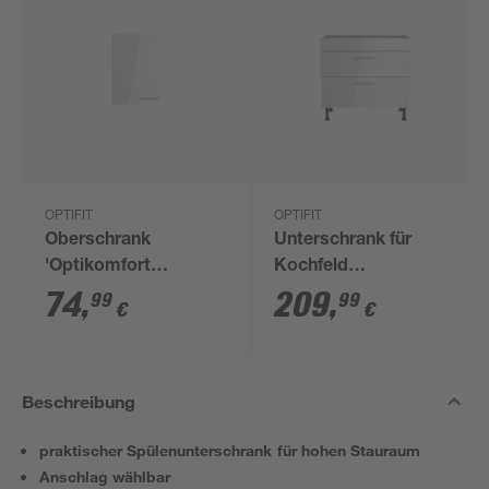
OPTIFIT
OPTIFIT
Oberschrank
Unterschrank für
'Optikomfort
Kochfeld
Rurik986' weiß 50 x
'Optikomfort
74
,
209
,
99
99
€
€
70,4 x 34,9 cm
Rurik986' weiß 90 x
87 x 58,4 cm
Beschreibung
praktischer Spülenunterschrank für hohen Stauraum
Anschlag wählbar