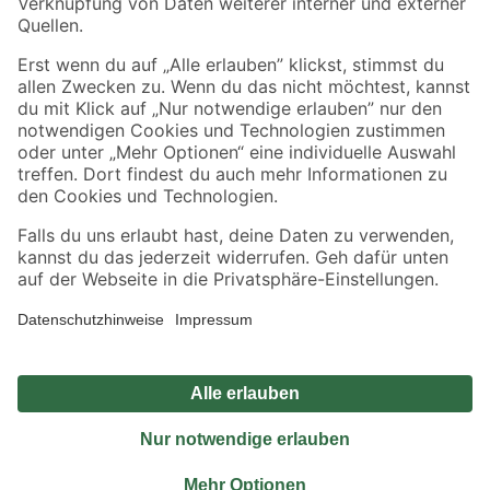
Sicher einkaufen
Jetzt die toom-App herunterladen
Alle Preisangaben in EUR inkl. gesetzl. MwSt.. Die dargestellten Angebote sind unter
Umständen nicht in allen Märkten verfügbar. Die angegebenen Verfügbarkeiten beziehen
sich auf den unter "Mein Markt" ausgewählten toom Baumarkt. Alle Angebote und
Produkte nur solange der Vorrat reicht.
*Paketversand ab 59 € versandkostenfrei, gilt nicht für Artikel mit Speditionsversand, hier
fallen zusätzliche Versandkosten an.
Datenschutz
Privatsphäre
Impressum
AGB
Nutzungsbedingungen
Widerrufsrecht
Vertrag widerrufen
Barrierefreiheit
© 2026 toom Baumarkt GmbH