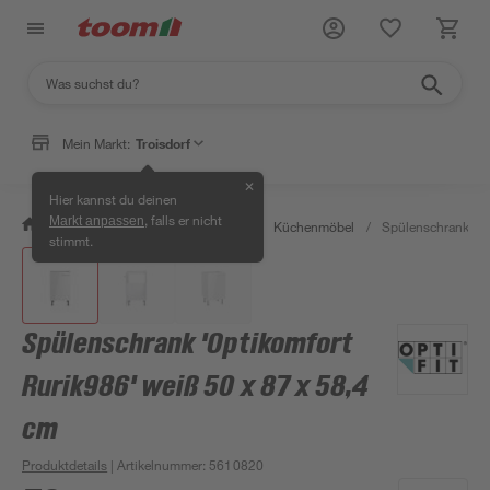
Mein Markt:
Troisdorf
✕
Hier kannst du deinen
, falls er nicht
Markt anpassen
/
Wohnen & Haushalt
/
Küche
/
Küchenmöbel
/
Spülenschrank 'Op
stimmt.
Spülenschrank 'Optikomfort
Rurik986' weiß 50 x 87 x 58,4
cm
Produktdetails
| Artikelnummer
:
5610820