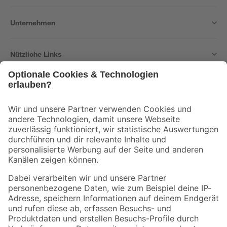
Unternehmen
Nützliche Links
Bleib auf dem Laufenden mit unserem Newsletter
Der toom Newsletter: Keine Angebote und Aktionen mehr verpassen!
Zur Newsletter Anmeldung
Folge uns
Zahlungsarten
Versandarten