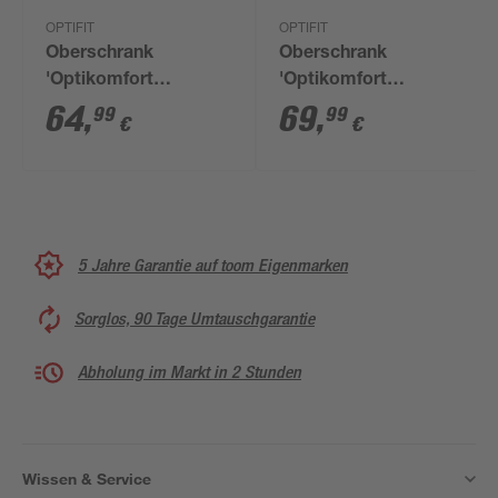
OPTIFIT
OPTIFIT
Oberschrank
Oberschrank
'Optikomfort
'Optikomfort
Rurik986' weiß 30 x
Rurik986' weiß 40 x
64
,
69
,
99
99
€
€
70,4 x 34,9 cm
70,4 x 34,9 cm
5 Jahre Garantie auf toom Eigenmarken
Sorglos, 90 Tage Umtauschgarantie
Abholung im Markt in 2 Stunden
Wissen & Service