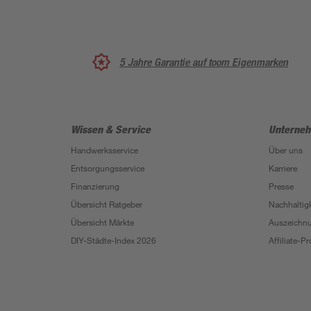
5 Jahre Garantie auf toom Eigenmarken
Wissen & Service
Unterne
Handwerksservice
Über uns
Entsorgungsservice
Karriere
Finanzierung
Presse
Übersicht Ratgeber
Nachhaltigk
Übersicht Märkte
Auszeichn
DIY-Städte-Index 2026
Affiliate-