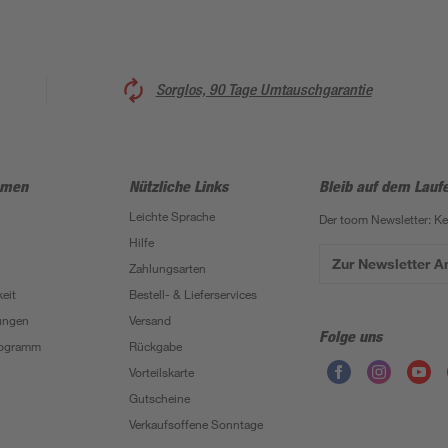
Sorglos, 90 Tage Umtauschgarantie
hmen
Nützliche Links
Bleib auf dem Lauf
Leichte Sprache
Der toom Newsletter: K
Hilfe
Zur Newsletter 
Zahlungsarten
eit
Bestell- & Lieferservices
ungen
Versand
Folge uns
Programm
Rückgabe
Vorteilskarte
Gutscheine
Verkaufsoffene Sonntage