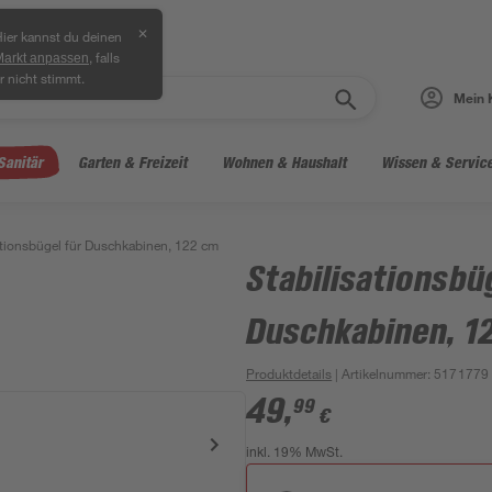
✕
ier kannst du deinen
, falls
Markt anpassen
r nicht stimmt.
Mein 
Sanitär
Garten & Freizeit
Wohnen & Haushalt
Wissen & Servic
ationsbügel für Duschkabinen, 122 cm
Stabilisationsbü
Duschkabinen, 1
Produktdetails
| Artikelnummer
:
5171779
49
,
99
€
inkl. 19% MwSt.