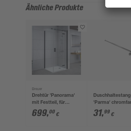
Ähnliche Produkte
Breuer
Drehtür 'Panorama'
Duschhaltestang
mit Festteil, für
'Parma' chromfa
Seitenwand, rechts,
70 - 100 cm
699
,
31
,
00
99
€
€
teilgerahmt, schwarz-
matt, 100 x 200 cm