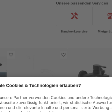
Unsere passenden Services
Handwerksservice
Mietgerät
Schütte