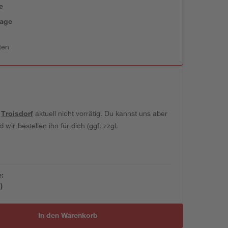
e
tage
ten
t
Troisdorf
aktuell nicht vorrätig. Du kannst uns aber
wir bestellen ihn für dich (ggf. zzgl.
e:
)
In den Warenkorb