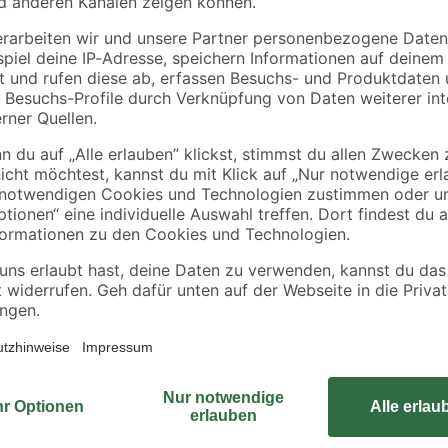
Flex-Siphon
Badewannenarmatu
0 cm
Kunststoff weiß 1 1/2'
'Denver' matt
x 40/50 mm
schwarz
9
,
70
,
99
99
€
€
Mit diesem Stabilisationsbügel ka
gewünschten Position befestigen. D
fällt die Anpassung an deine Einba
Stabilisationsbügel fügt sich opti