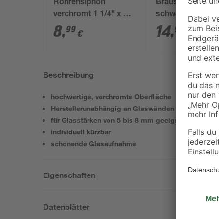
Röhrensiphon
Brauseschlauch
verchromt 1 1/4" x 32
schwarz PVC 15
mm
8
,
14
,
99
99
€
€
Beschreibung
hochwertige, verchromte Oberfläche
Herstellerunabhängig an Glaswänden einsetzbar
für Glasstärken von 5 bis 8 mm geeignet
individuell kürzbar
schonende Glasaufnahme
Eigenschaften
Datenblätter