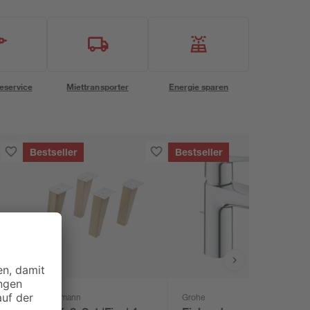
eservice
Miettransporter
Energie sparen
Bestseller
Bestseller
Fackelmann
Grohe