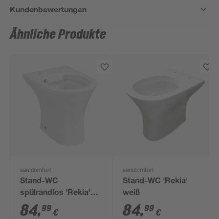
Kundenbewertungen
Ähnliche Produkte
sanicomfort
sanicomfort
Stand-WC
Stand-WC 'Rekia'
spülrandlos 'Rekia'
weiß
weiß
84
,
84
,
99
99
€
€