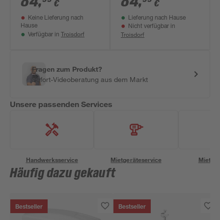
84
,
84
,
€
€
Keine Lieferung nach
Lieferung nach Hause
Hause
Nicht verfügbar in
Troisdorf
Troisdorf
Verfügbar in
Fragen zum Produkt?
Sofort-Videoberatung aus dem Markt
Unsere passenden Services
Handwerksservice
Mietgeräteservice
Miettra
Häufig dazu gekauft
Bestseller
Bestseller