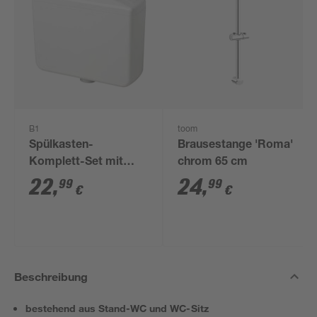
B1
toom
Spülkasten-
Brausestange 'Roma'
Komplett-Set mit
chrom 65 cm
Stopp-Funktion weiß
22
,
24
,
99
99
€
€
Beschreibung
bestehend aus Stand-WC und WC-Sitz