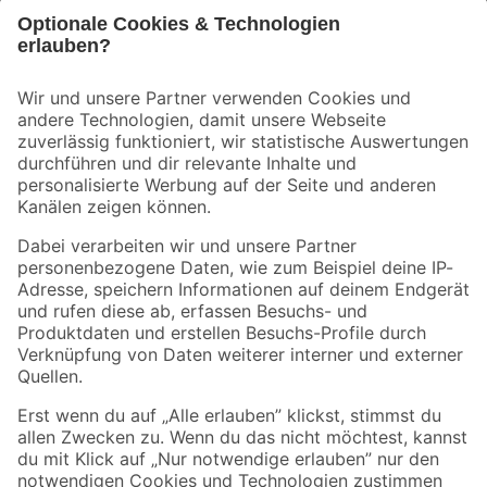
Bleib auf dem Laufenden mit unserem Newsletter
Der toom Newsletter: Keine Angebote und Aktionen mehr verpassen!
Zur Newsletter Anmeldung
Folge uns
Zahlungsarten
Versandarten
Sicher einkaufen
Jetzt die toom-App herunterladen