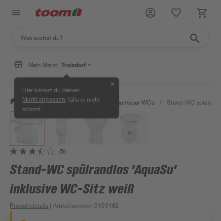
Mein Markt:
Troisdorf
✕
Hier kannst du deinen
, falls er nicht
Markt anpassen
/
Bad & Sanitär
/
Toiletten
/
Raumspar-WCs
/
Stand-WC spülrandl
stimmt.
(5)
Stand-WC spülrandlos 'AquaSu'
inklusive WC-Sitz weiß
Produktdetails
| Artikelnummer
:
5100182