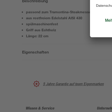
Beschreibung
passend zum Tramontina-Steakmesser 'Jumbo'
aus rostfreiem Edelstahl AISI 430
spülmaschinenfest
Griff aus Echtholz
Länge: 22 cm
Eigenschaften
5 Jahre Garantie auf toom Eigenmarken
Wissen & Service
Unterne