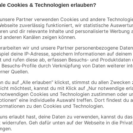
Weber
toom
Grillbürste dreiseitig
Grillanzünder 1 l
30 cm
15
,
4
,
29
99
€
€
4,99 € / Liter