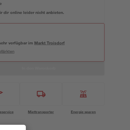
e
 dir online leider nicht anbieten.
 mehr verfügbar
im
Markt
Troisdorf
 Märkten
In den Warenkorb
eservice
Miettransporter
Energie sparen