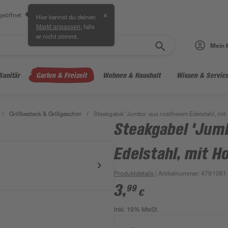
geöffnet
✕
Hier kannst du deinen
, falls
Markt anpassen
er nicht stimmt.
Mein 
Sanitär
Garten & Freizeit
Wohnen & Haushalt
Wissen & Servic
/
Grillbesteck & Grillgeschirr
/
Steakgabel 'Jumbo' aus rostfreiem Edelstahl, mit 
Steakgabel 'Jum
Edelstahl, mit Ho
Produktdetails
| Artikelnummer
:
4791081
3
,
99
€
inkl. 19% MwSt.