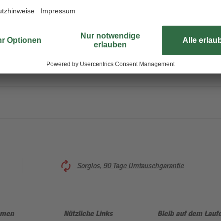
Die Steakgabel 'Jumbo' ist das pe
Liebhaber. Die Gabel ist langlebi
gereinigt werden. Passend dazu 
welches ebenfalls aus dem Hause
Sorglos, 90 Tage Umtauschgarantie
hmen
Nützliche Links
Bleib auf dem Lauf