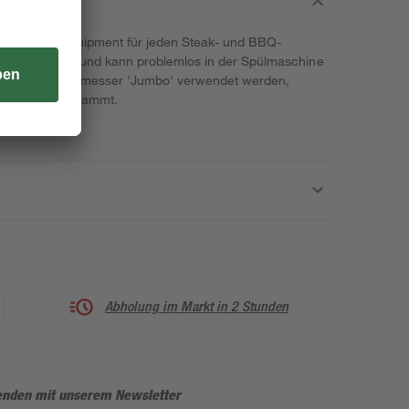
rfekte Grill-Equipment für jeden Steak- und BBQ-
g, sowie robust und kann problemlos in der Spülmaschine
kann das Steakmesser 'Jumbo' verwendet werden,
 Tramontina stammt.
Abholung im Markt in 2 Stunden
enden mit unserem Newsletter