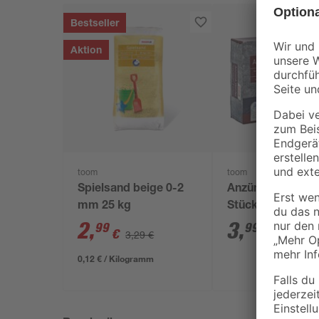
Bestseller
Aktion
toom
toom
Spielsand beige 0-2
Anzündwürfel 64
mm 25 kg
Stück
2
,
3
,
99
99
€
€
3,29 €
0,12 € / Kilogramm