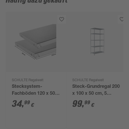
Häufig dazu gekauft
SCHULTE Regalwelt
SCHULTE Regalwelt
Stecksystem-
Steck-Grundregal 200
Fachböden 120 x 50
x 100 x 50 cm, 5
cm, 2 Stück verzinkt
Böden, verzinkt,
34
,
99
,
99
99
€
€
Tragkraft 425 kg