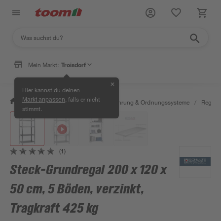
Mein Markt:
Troisdorf
✕
Hier kannst du deinen
, falls er nicht
Markt anpassen
/
Wohnen & Haushalt
/
Aufbewahrung & Ordnungssysteme
/
Regale
stimmt.
(1)
Steck-Grundregal 200 x 120 x
50 cm, 5 Böden, verzinkt,
Tragkraft 425 kg