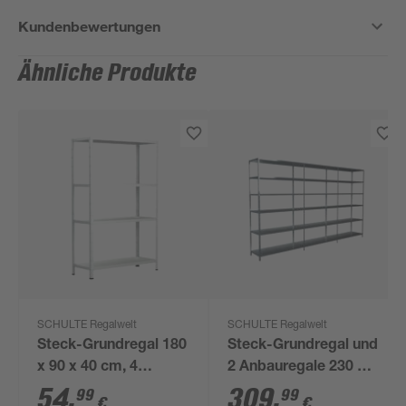
Kundenbewertungen
Ähnliche Produkte
SCHULTE Regalwelt
SCHULTE Regalwelt
Steck-Grundregal 180
Steck-Grundregal und
x 90 x 40 cm, 4
2 Anbauregale 230 x
Böden, weiß,
340 x 35 cm, 18
54
,
309
,
99
99
€
€