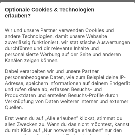
Bleib auf dem Laufenden mit unserem Newsletter
Der toom Newsletter: Keine Angebote und Aktionen mehr verpassen!
Zur Newsletter Anmeldung
Folge uns
Zahlungsarten
Versandarten
Sicher einkaufen
Jetzt die toom-App herunterladen