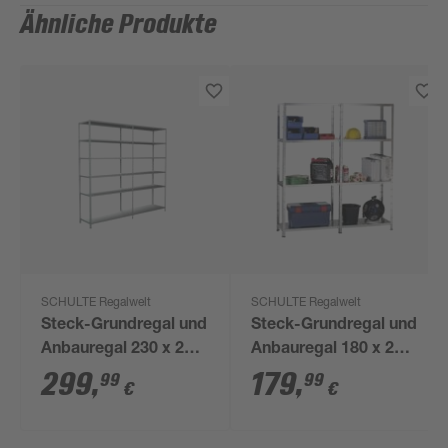
Ähnliche Produkte
SCHULTE Regalwelt
SCHULTE Regalwelt
Steck-Grundregal und
Steck-Grundregal und
Anbauregal 230 x 240
Anbauregal 180 x 240
x 50 cm, 12 Böden,
x 50 cm, 8 Böden,
299
,
179
,
99
99
€
€
weiß, Tragkraft 510 kg
verzinkt, Tragkraft 340
kg