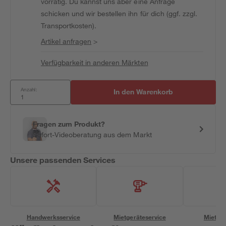
vorrätig. Du kannst uns aber eine Anfrage
schicken und wir bestellen ihn für dich (ggf. zzgl.
Transportkosten).
Artikel anfragen
>
Verfügbarkeit in anderen Märkten
Anzahl:
In den Warenkorb
Fragen zum Produkt?
Sofort-Videoberatung aus dem Markt
Unsere passenden Services
Handwerksservice
Mietgeräteservice
Miettra