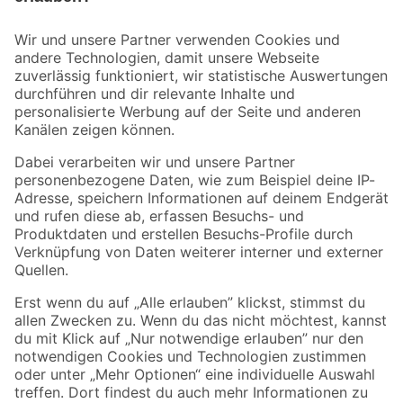
Bleib auf dem Laufenden mit unserem Newsletter
Der toom Newsletter: Keine Angebote und Aktionen mehr verpassen!
Zur Newsletter Anmeldung
Folge uns
Zahlungsarten
Versandarten
Sicher einkaufen
Jetzt die toom-App herunterladen