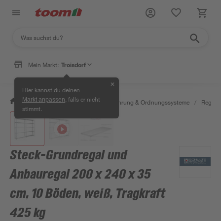
Mein Markt:
Troisdorf
✕
Hier kannst du deinen
, falls er nicht
Markt anpassen
/
Wohnen & Haushalt
/
Aufbewahrung & Ordnungssysteme
/
Regale
stimmt.
Steck-Grundregal und
Anbauregal 200 x 240 x 35
cm, 10 Böden, weiß, Tragkraft
425 kg