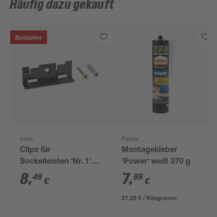
Häufig dazu gekauft
Bestseller
toom
Pattex
Clips für
Montagekleber
Sockelleisten 'Nr. 1'
'Power' weiß 370 g
schwarz, 20 Stück
8
,
7
,
49
99
€
€
21,59 € / Kilogramm