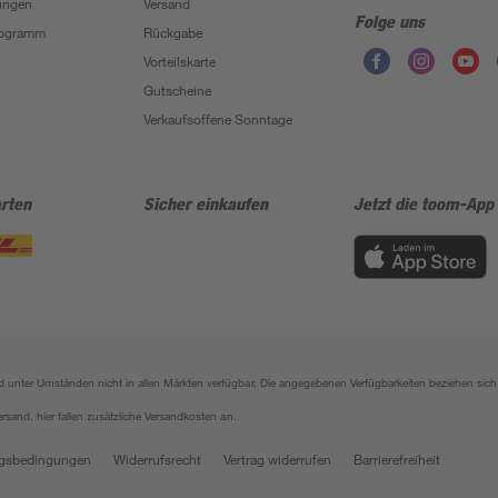
ungen
Versand
Folge uns
Programm
Rückgabe
Vorteilskarte
Gutscheine
Verkaufsoffene Sonntage
rten
Sicher einkaufen
Jetzt die toom-App
sind unter Umständen nicht in allen Märkten verfügbar. Die angegebenen Verfügbarkeiten beziehen s
ersand, hier fallen zusätzliche Versandkosten an.
gsbedingungen
Widerrufsrecht
Vertrag widerrufen
Barrierefreiheit