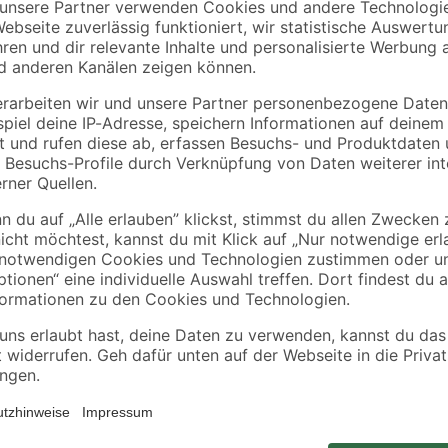
fach schwarz 3 m
8
,
16
,
79
99
€
€
1,76 € / Meter
5,66 € / Meter
tzgeräten
d Ausschalten
ge