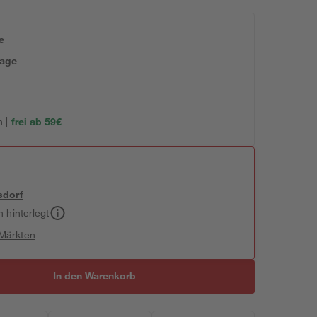
e
tage
 |
frei ab 59€
sdorf
h hinterlegt
 Märkten
In den Warenkorb