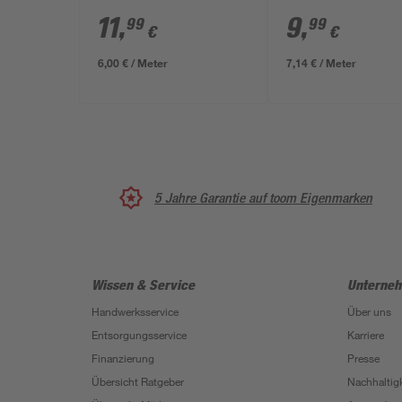
schwarz 4-fach 2 m
USB-Ports
11
,
9
,
99
99
€
€
6,00 € / Meter
7,14 € / Meter
5 Jahre Garantie auf toom Eigenmarken
Wissen & Service
Unterne
Handwerksservice
Über uns
Entsorgungsservice
Karriere
Finanzierung
Presse
Übersicht Ratgeber
Nachhaltigk