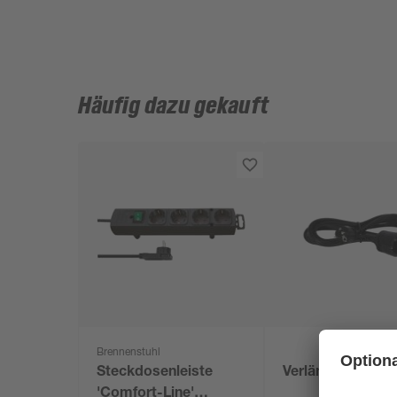
Häufig dazu gekauft
Brennenstuhl
Steckdosenleiste
Verlängerung 3 
'Comfort-Line'