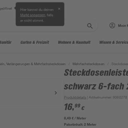
geöffnet
✕
Hier kannst du deinen
, falls
Markt anpassen
er nicht stimmt.
Mein 
Sanitär
Garten & Freizeit
Wohnen & Haushalt
Wissen & Servic
ln, Verlängerungen & Mehrfachsteckdosen
/
Mehrfachsteckdosen
/
Steckdosen
Steckdosenleist
schwarz 6-fach 
Produktdetails
| Artikelnummer
:
9060278
16
,
99
€
8,49 € / Meter
Paketinhalt:
2 Meter