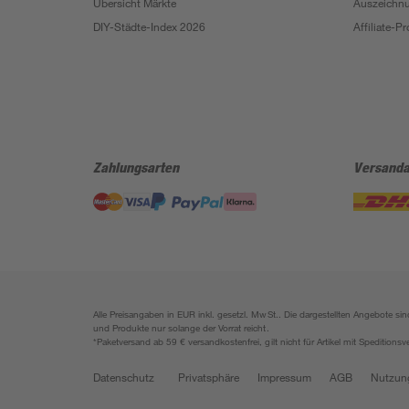
Übersicht Märkte
Auszeichn
DIY-Städte-Index 2026
Affiliate-
Zahlungsarten
Versanda
Alle Preisangaben in EUR inkl. gesetzl. MwSt.. Die dargestellten Angebote 
und Produkte nur solange der Vorrat reicht.
*Paketversand ab 59 € versandkostenfrei, gilt nicht für Artikel mit Speditionsv
Datenschutz
Privatsphäre
Impressum
AGB
Nutzun