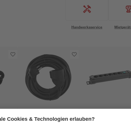
Handwerksservice
Mietgerät
Brennenstuhl
m
Verlängerung 5 m
Steckdosenleiste
'Premium-Line' 0/6-