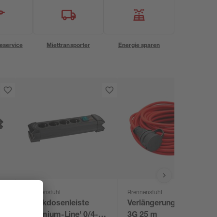
eservice
Miettransporter
Energie sparen
Brennenstuhl
Brennenstuhl
Steckdosenleiste
Verlängerungsstromkab
'Premium-Line' 0/4-
3G 25 m