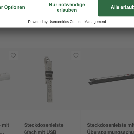
 mit
Steckdosenleiste
Steckdosenleiste mi
6fach mit USB
Überspannungsschu