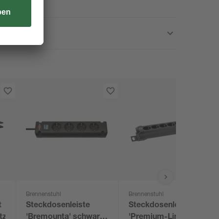
Brennenstuhl
Brennenstuhl
t
Steckdosenleiste
Steckdosenleiste
tz
'Bremounta' schwarz
'Premium-Line' 0/6-