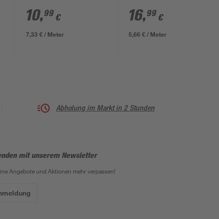
4-fach 1,5 m
fach schwarz 3 m
10
,
16
,
99
99
€
€
7,33 € / Meter
5,66 € / Meter
Abholung im Markt in 2 Stunden
enden mit unserem Newsletter
eine Angebote und Aktionen mehr verpassen!
Anmeldung