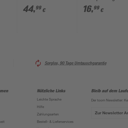
44
,
16
,
99
99
€
€
Sorglos, 90 Tage Umtauschgarantie
hmen
Nützliche Links
Bleib auf dem Lauf
Leichte Sprache
Der toom Newsletter: K
Hilfe
Zur Newsletter 
Zahlungsarten
eit
Bestell- & Lieferservices