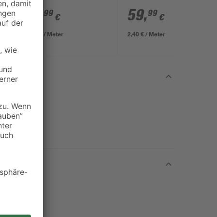
fach schwarz 1,8 m
12
,
59
,
99
99
€
€
7,22 € / Meter
2,40 € / Meter