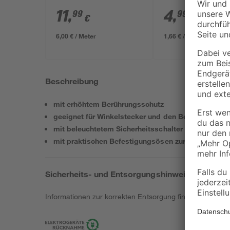
schwarz 4-fach 2 m
11
,
4
,
99
99
€
€
6,00 € / Meter
1,66 € / Meter
Beschreibung
mit erhöhtem Berührungsschutz
geeignet für Winkelstecker und den Betrieb von Ne
mit beleuchtetem Sicherheitsschalter zum Ein- un
mit praktischen Befestigungsösen zur Wandmonta
Sicherheits- und Entsorgungshinweise
Informationen zur korrekten Entsorgung findest du
hier
.