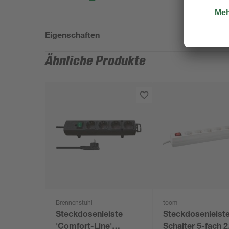
Eigenschaften
Ähnliche Produkte
Brennenstuhl
toom
Steckdosenleiste
Steckdosenleiste
'Comfort-Line'
Schalter 5-fach 2