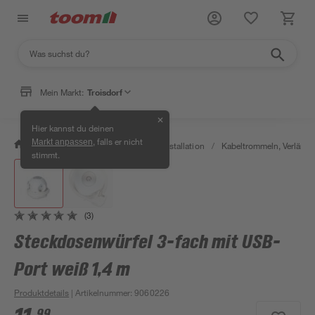
Mein Markt:
Troisdorf
✕
Hier kannst du deinen
, falls er nicht
Markt anpassen
/
Bauen & Renovieren
/
Elektroinstallation
/
Kabeltrommeln, Verläng
stimmt.
(3)
Steckdosenwürfel 3-fach mit USB-
Port weiß 1,4 m
Produktdetails
| Artikelnummer
:
9060226
99