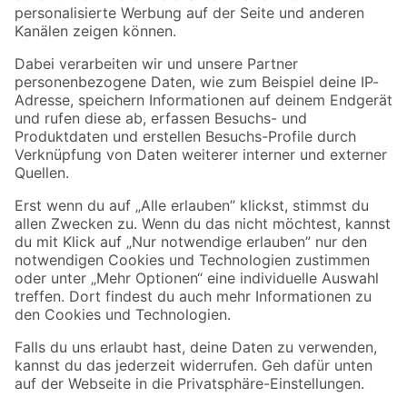
Folge uns
Zahlungsarten
Versandarten
Sicher einkaufen
Jetzt die toom-App herunterladen
Alle Preisangaben in EUR inkl. gesetzl. MwSt.. Die dargestellten Angebote sind unter
Umständen nicht in allen Märkten verfügbar. Die angegebenen Verfügbarkeiten beziehen
sich auf den unter "Mein Markt" ausgewählten toom Baumarkt. Alle Angebote und