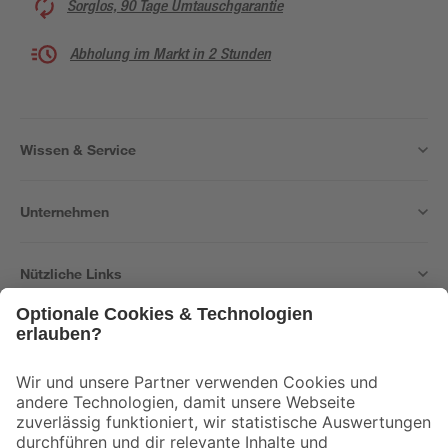
Sorglos, 90 Tage Umtauschgarantie
Abholung im Markt in 2 Stunden
Wissen & Service
Unternehmen
Nützliche Links
Bleib auf dem Laufenden mit unserem Newsletter
Der toom Newsletter: Keine Angebote und Aktionen mehr verpassen!
Zur Newsletter Anmeldung