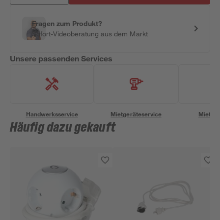
Fragen zum Produkt?
Sofort-Videoberatung aus dem Markt
Unsere passenden Services
Handwerksservice
Mietgeräteservice
Miettra
Häufig dazu gekauft