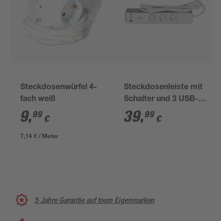
Steckdosenwürfel 4-
Steckdosenleiste mit
fach weiß
Schalter und 3 USB-
Ports weiß/grau 3-
9
,
39
,
99
99
€
€
fach
7,14 € / Meter
5 Jahre Garantie auf toom Eigenmarken