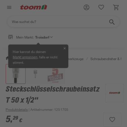
Mein Markt:
Troisdorf
✕
Hier kannst du deinen
, falls er nicht
Markt anpassen
/
Werkstatt & Maschinen
/
Handwerkzeuge
/
Schraubendreher & Sch
stimmt.
Steckschlüsselschraubeinsatz
T 50 x 1/2"
Produktdetails
| Artikelnummer
:
1251705
5
,
29
€