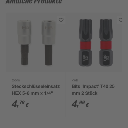
Ähnliche Produkte
toom
kwb
Steckschlüsseleinsatz
Bits 'Impact' T40 25
HEX 5-6 mm x 1/4"
mm 2 Stück
4
,
4
,
79
99
€
€