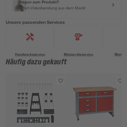
Fragen zum Produkt?
Sofort-Videoberatung aus dem Markt
Unsere passenden Services
Handwerksservice
Mietgeräteservice
Miettra
Häufig dazu gekauft