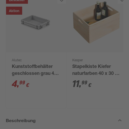
Bestseller
Aktion
Alutec
Kesper
Kunststoffbehälter
Stapelkiste Kiefer
geschlossen grau 40
naturfarben 40 x 30 x
x 30 x 7,5 cm
23 cm, mit
4
,
11
,
99
99
€
€
Stapelleiste
Beschreibung