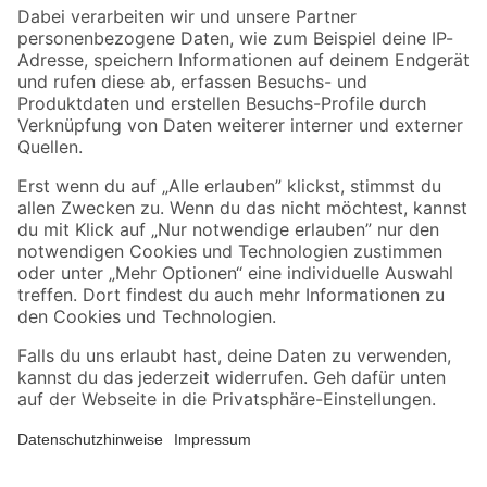
Zahlungsarten
Versandarten
Sicher einkaufen
Jetzt die toom-App herunterladen
Alle Preisangaben in EUR inkl. gesetzl. MwSt.. Die dargestellten Angebote sind unter
Umständen nicht in allen Märkten verfügbar. Die angegebenen Verfügbarkeiten beziehen
sich auf den unter "Mein Markt" ausgewählten toom Baumarkt. Alle Angebote und
Produkte nur solange der Vorrat reicht.
*Paketversand ab 59 € versandkostenfrei, gilt nicht für Artikel mit Speditionsversand, hier
fallen zusätzliche Versandkosten an.