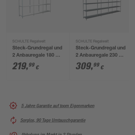
SCHULTE Regalwelt
SCHULTE Regalwelt
Steck-Grundregal und
Steck-Grundregal und
2 Anbauregale 180 x
2 Anbauregale 230 x
340 x 35 cm, 12
340 x 35 cm, 18
219
,
309
,
99
99
€
€
Böden, weiß,
Böden, verzinkt,
Tragkraft 340 kg
Tragkraft 510 kg
5 Jahre Garantie auf toom Eigenmarken
Sorglos, 90 Tage Umtauschgarantie
Abholung im Markt in 2 Stunden