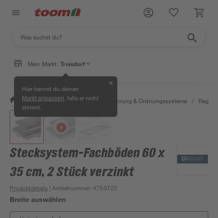
Mein Markt:
Troisdorf
✕
Hier kannst du deinen
, falls er nicht
Markt anpassen
/
Wohnen & Haushalt
/
Aufbewahrung & Ordnungssysteme
/
Regale
stimmt.
Stecksystem-Fachböden 60 x
35 cm, 2 Stück verzinkt
Produktdetails
| Artikelnummer
:
4750722
Breite auswählen