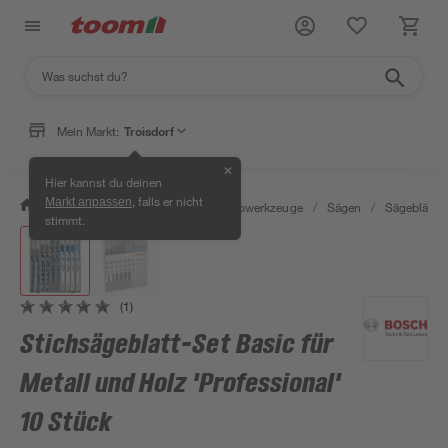
Mein Markt:
Troisdorf
✕
Hier kannst du deinen
, falls er nicht
Markt anpassen
/
Werkstatt & Maschinen
/
Elektrowerkzeuge
/
Sägen
/
Sägeblätter
stimmt.
(1)
Stichsägeblatt-Set Basic für
Metall und Holz 'Professional'
10 Stück