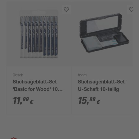
Bosch
toom
Stichsägeblatt-Set
Stichsägenblatt-Set
'Basic for Wood' 10-
U-Schaft 10-teilig
teilig
11
,
15
,
99
99
€
€