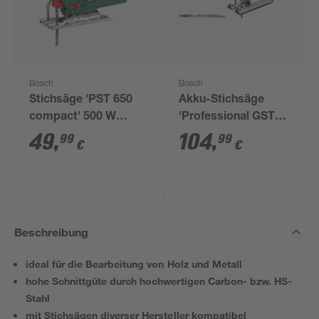
Bosch
Bosch
Stichsäge 'PST 650
Akku-Stichsäge
compact' 500 W
'Professional GST
inklusive
12V-70' 12 V ohne
49
,
104
,
99
99
€
€
Kunststoffkoffer
Akku, 1500-2800
r/min
Beschreibung
ideal für die Bearbeitung von Holz und Metall
hohe Schnittgüte durch hochwertigen Carbon- bzw. HS-
Stahl
mit Stichsägen diverser Hersteller kompatibel