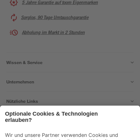
5 Jahre Garantie auf toom Eigenmarken
Sorglos, 90 Tage Umtauschgarantie
Abholung im Markt in 2 Stunden
Wissen & Service
Unternehmen
Nützliche Links
Bleib auf dem Laufenden mit unserem Newsletter
Der toom Newsletter: Keine Angebote und Aktionen mehr verpassen!