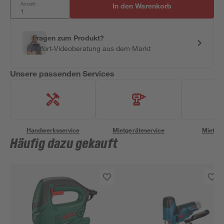
Anzahl:
In den Warenkorb
Fragen zum Produkt?
Sofort-Videoberatung aus dem Markt
Unsere passenden Services
Handwerksservice
Mietgeräteservice
Miettra
Häufig dazu gekauft